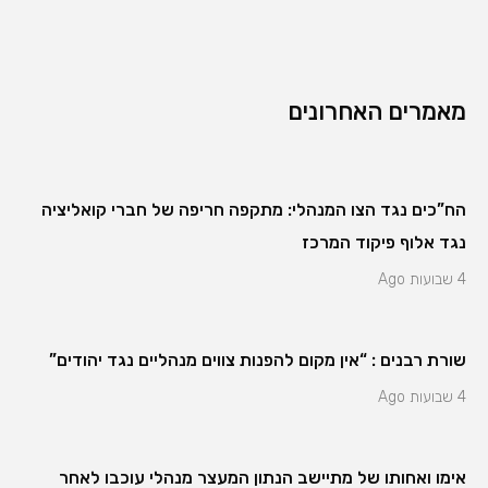
מאמרים האחרונים
הח”כים נגד הצו המנהלי: מתקפה חריפה של חברי קואליציה
נגד אלוף פיקוד המרכז
4 שבועות Ago
שורת רבנים : “אין מקום להפנות צווים מנהליים נגד יהודים”
4 שבועות Ago
אימו ואחותו של מתיישב הנתון המעצר מנהלי עוכבו לאחר