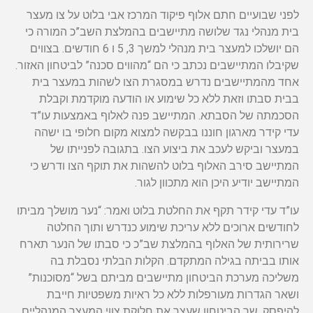
לפני שבועיים חתם אלוף פיקוד המרכז אבי בלוט על צו מעצר
בית מנהלי נגד שלושה מתיישבים בהמלצת השב”כ המורה כי
הם יושלכו למעצר בית מנהלי למשך 3, 5 ו 6 חודשים. בצווים
שקיבלו המתיישבים נכתב כי הם “מהווים סכנה” לביטחון האזור.
אחד מהמתיישבים נדרש במסגרת הצו לשהות במעצר בית
בבית סבתו וזאת ללא כל שימוע או הודעה מוקדמת וקבלת
הסכמתה של הסבתא. המתיישב פנה לאלוף באמצעות עו”ד
עדי קידר מארגון חוננו בבקשה למצוא מקום חלופי בו ישהה
במעצר וביקש לעכב את ביצוע הצו. בתגובה לפנייתו של
המתיישב סירב האלוף בלוט להשהות את תוקף הצו ודרש כי
המתיישב יודיע היכן הוא מתכוון לגור.
עו”ד עדי קידר תקף את החלטת בלוט ואמר: “נער מושלך מביתו
לחודשים ארוכים ללא עריכת שימוע כנדרש ותוך החלטה
שרירותית של האלוף בהמלצת שב”כ כי סבתו של הנער תארח
אותו בביתה בגילה המתקדם. הקלות הבלתי נסבלת בה
משליכה מערכת הביטחון מתיישבים מביתם בשל “מסוכנות”
ושאר הגדרות מעורפלות ללא כל ראיות משפטיות חייבת
להיפסק. שר הביטחון שעצר את חלוקת צווי המעצר המנהליים