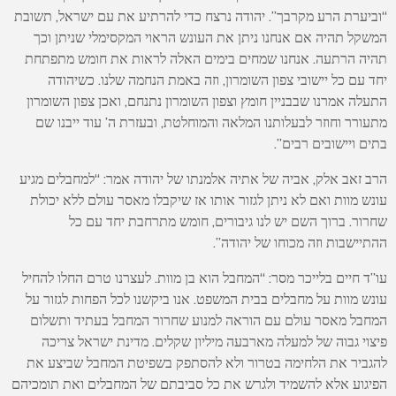
“וביערת הרע מקרבך”. יהודה נרצח כדי להרתיע את עם ישראל, תשובת
המשקל תהיה אם אנחנו ניתן את העונש הראוי המקסימלי שניתן וכך
תהיה הרתעה. אנחנו שמחים בימים האלה לראות את חומש מתפתחת
יחד עם כל יישובי צפון השומרון, וזה באמת הנחמה שלנו. כשיהודה
התעלה אמרנו שבבניין חומץ וצפון השומרון נתנחם, ואכן צפון השומרון
מתעורר וחוזר לבעלותנו המלאה והמוחלטת, ובעזרת ה’ עוד ייבנו שם
בתים ויישובים רבים”.
הרב זאב אלק, אביה של אתיה אלמנתו של יהודה אמר: “למחבלים מגיע
עונש מוות ואם לא ניתן לגזור אותו אז שיקבלו מאסר עולם ללא יכולת
שחרור. ברוך השם יש לנו גיבורים, חומש מתרחבת יחד עם כל
ההתיישבות וזה מכוחו של יהודה”.
עו”ד חיים בלייכר מסר: “המחבל הוא בן מוות. לעצרנו טרם החלו להחיל
עונש מוות על מחבלים בבית המשפט. אנו ביקשנו לכל הפחות לגזור על
המחבל מאסר עולם עם הוראה למנוע שחרור המחבל בעתיד ותשלום
פיצוי גבוה של למעלה מארבעה מיליון שקלים. מדינת ישראל צריכה
להגביר את הלחימה בטרור ולא להסתפק בשפיטת המחבל שביצע את
הפיגוע אלא להשמיד ולגרש את כל סביבתם של המחבלים ואת תומכיהם