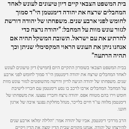
בית המשפט הצבאי קיים דיון טיעונים לעונש לאחד
המחבלים שרצח את יהודה דימנטמן הי”ד סמוך
לחומש לפני ארבע שנים. משפחתו של יהודה דורשת
לגזור עונש מוות על המחבל: “יהודה נרצח כדי
להרתיע את עם ישראל. תשובת המשקל תהיה אם
אנחנו ניתן את העונש הראוי המקסימלי שניתן וכך
תהיה הרתעה”
בבית המשפט הצבאי בשומרון התקיים היום (חמישי) דיון טיעונים לעונש
לאחד המחבלים שרצח את יהודה דימנטמן הי”ד סמוך לחומש לפני ארבע
שנים. משפחתו של יהודה הגיעה לדיון ודרשה מהשופטים לגזור עונש מוות
על המחבל. המחבלים ארבו לרכב בו נסע דימנטמן עם חבריו לישיבת
חומש וירו בהם מטווח אפס. יהודה נרצח וחבריו נפצעו. את משפחתו של
דימנטמן מלווה עו”ד חיים בלייכר, מנהל מחלקת נפגעי איבה של ארגון
חוננו.
הרב מרדכי דימנטמן, אביו של יהודה אמר: “הלילה ימלאו ארבע שנים
להירצחו של יהודה. אנחנו מקווים שבית הדין ימצה את הדין ויקיים