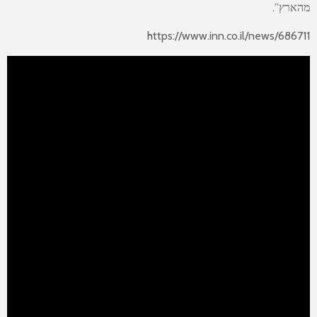
מהארץ”.
https://www.inn.co.il/news/686711