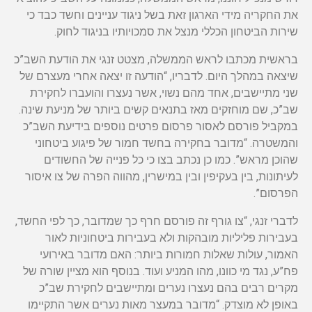
את החקריה מידי הארגון זאת בשל ניגוד עניינים וחשד כבד כי
שירות הביטחון הכללי מנצל את סמכויותיו בניגוד לחוק.
בראשית מכתבו לראש הממשלה, מצטט זנגי את הודעת השב”כ
שיצאה במהלך היום. לדבריו, “הודעה זו יצאה אחרי מעצרם של
שני מתיישבים, אחד מהם נשוי, אשר נעצרו והועברו לחקירת
שב”כ, שם מוחזקים מאז בתנאים קשים ביותר של מניעת שינה.
במקביל פורסם לאסור פרסום פרטים נוספים בידיעת השב”כ
והמשטרה. “מדובר בחקירה בחשד חמור של פיגוע ביטחוני
שהוכן מראש”. כמו כן נכתב בצו כי כל פנייה של החשודים
לעיתונות, בין בעקיפין ובין במישרין, מהווה הפרה של צו איסור
הפרסום”.
לדברי זנגי, “צו גורף זה פורסם חרף כך שמדובר, כך לפי החשד,
בעבירות פליליות מובהקות ולא בעבירות ביטחוניות לאור
האמור, עולות שאלות חמורות ביותר: האם מדובר באירועי
פח”ע, נגד מי כוונו, מהו המניע ועוד. בנוסף הוא מציין שורה של
מקרים רבים בהם נעצרו נערים ומתיישבים לחקירת שב”כ
באופן לא מוצדק. “מדובר במעצר מאות נערים אשר התקיימו