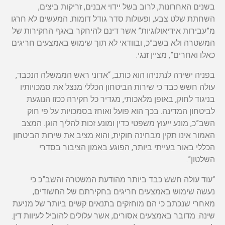
בשנים האחרונות, לרוב בשל יידוי אבנים, זריקות ביצים,
השחתת שלט צבע, ופעולות סדר גודל דומות. המעשים לא חרגו
מ”עבירות אידיאולוגיות” אשר דינם להיחקר באגף החקירות של
המשטרה ולא בשב”כ, ובוודאי לא תוך שימוש באמצעים חריגים
כאלו ואחרים”, מציין זנגי.
בפניה ישירה לנתניהו הוא כותב, “אדוני ראש הממשלה הנכבד,
עולה חשש כבד כי שירות הביטחון הכללי מנצל את סמכויותיו
בניגוד לחוק, באופן מלאכותי, מגדיר כל חקירה ככזו הנוגעת
לביטחון המדינה. בכך הוא פועל ואוחז בסמכויות על פי חוק
השב”כ, מונע ייעוץ משפטי כדין ומונע זכות להליך הוגן. המצב
האמור אינו תקין מבחינה חוקית, והוא מציב את שירות הביטחון
הכללי באור בעייתי ביותר, הפוגע באמון הציבור בסדרי
השלטון”.
“עוד עולה חשש כבד ביותר מהודעת המשטרה והשב”כ כי
נעשה שימוש באמצעים חריגים בחקירתם של החשודים,
מאחרי שנכתב כי הם מוחזקים בתנאים קשים ביותר של מניעת
שינה. מדובר באמצעים אסורים, אשר עלולים להוביל לעיוות דין.