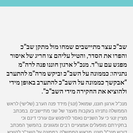
שב”כ עצר מתיישבים שמחו מול מתקן שב”כ
והפרו את הסדר, והטיל עליהם צו חריג של איסור
מפגש עם עו”ד. מנכ”ל ארגון חוננו פנה לרה”מ
נתניהו: כממונה על השב”כ וביקש מרה”מ להתערב
“אבקשך כממונה על השב”כ להתערב באופן מידי
ולהוציא את החקירה מידי השב”כ”.
מנכ”ל ארגון חוננו, שמואל (זנגי) מידד פנה הערב (שלישי) לראש
הממשלה נתניהו בעקבות מעצר של שני מתיישבים. במכתב
מציין זנגי כי על השניים נאסר להיפגש עם עורכי דינם וכי
בחקירתם מופעלים אמצעיים רבים ומגוונים. בהמשך המכתב
דורש מנכ”ל חוננו, מראש הממשלה, כממונה על השב”כ להוציא