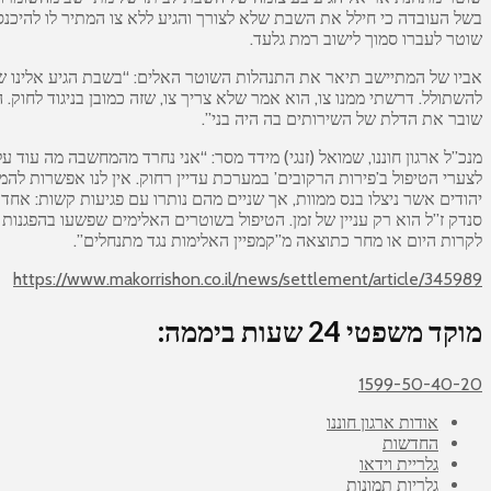
בשל העובדה כי חילל את השבת שלא לצורך והגיע ללא צו המתיר לו להיכנס 
שוטר לעברו סמוך לישוב רמת גלעד.
אביו של המתיישב תיאר את התנהלות השוטר האלים: “בשבת הגיע אלינו ש
להשתולל. דרשתי ממנו צו, הוא אמר שלא צריך צו, שזה כמובן בניגוד לחוק
שובר את הדלת של השירותים בה היה בני”.
מנכ”ל ארגון חוננו, שמואל (זנגי) מידד מסר: “אני נחרד מהמחשבה מה עוד 
לצערי הטיפול ב’פירות הרקובים’ במערכת עדיין רחוק. אין לנו אפשרות להמ
יהודים אשר ניצלו בנס ממוות, אך שניים מהם נותרו עם פגיעות קשות: אחד 
סנדק ז”ל הוא רק עניין של זמן. הטיפול בשוטרים האלימים שפשעו בהפגנות
לקרות היום או מחר כתוצאה מ”קמפיין האלימות נגד מתנחלים”.
https://www.makorrishon.co.il/news/settlement/article/345989
מוקד משפטי 24 שעות ביממה:
1599-50-40-20
אודות ארגון חוננו
החדשות
גלריית וידאו
גלריות תמונות