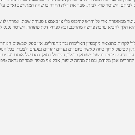
לביתם. השוטר פרץ לבית, שבר את דלת החדר בו שהה המתיישב ואיים עליו וע
וטר ממשטרת אריאל ודרש להיכנס בלי צו באמצע סעודת שבת. אמרתי לו שא
. הוא הלך להביא ערכת פריצה מהרכב, ובא לפרוץ דלת פתוחה. השוטר נכנס 
עלול לקרות כתוצאה מקמפיין האלימות נגד מתנחלים. אין ספק שבשנים האחרו
תין לטיפול ארוך טווח כאשר ביום יום נערים יהודים נפגעים. לצערי, בכל ה
עם פגיעה מוחית והשני משותק ברגליו, הטיפול רחוק. דמם של אותם נערים הו
 החרדים אכן מקודם, וגם זה מהווה שיפור, אבל אני מצפה שמהיום נראה טיפו