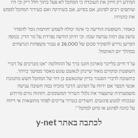
המידע רק חיזק את העובדה כי המחבל לא פעל בתוך חלל ריק וכי היו
שותפים רבים לפיגוע, אם בסיוע, אם בשתיקה ואם בעידוד המחבל לממש
את כוונותיו.
כאמור, השופטת הודיעה כי אינה יכולה לשמש ‘חותמת גומי’ להסדר
טיעון עם רמת ענישה שכזו, וכי תיתן הודעה נפרדת על גזר הדין. בנוסף,
הסייען נדרש להפקיד סכום של 26,000 ₪ עבור משפחות הנרצחים
במהלך יום האתמול.
עו”ד חיים בלייכר מארגון חוננו ברך על ההחלטה “אנו מברכים על דברי
השופטת ומקווים מאוד שיינתן לנאשם עונש מאסר ממושך ביותר,
כתשובה לדברי הסנגור בדיון שהנאשם בן דוד של המחבל חשש מתגובת
אנשי הכפר אם ידווח על הפיגוע. הדבר מוכיח כמה חשובה ענישה
משמעותית שתעצור את גלגלי הטרור המשומנים, ותהווה גורם מרתיע
שבכוחו למנוע פיגועים. חשודים בטרור צריכים לפחד מתוצאות אי דיווח
על כוונה לפיגוע או סיוע למחבל “.
לכתבה באתר y-net