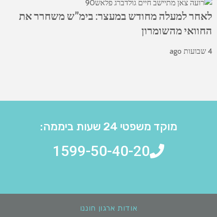
לאחר למעלה מחודש במעצר: בימ”ש משחרר את
החוואי מהשומרון
4 שבועות ago
מוקד משפטי 24 שעות ביממה:
1599-50-40-20
אודות ארגון חוננו