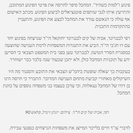
פיגוע ו”למות כשהיד”. המחבל סיפר לחרסה את פרטי הפיגוע המתוכנן,
והתייעץ איתו לגבי שותפים פוטנציאלים לביצוע הפיגוע. מכתב האישום
אף עולה כי הנאשם עודד את המחבל לבצע את הפיגוע, והתעניין
בהתקדמות התכנית.
רפי לבנגרונד, אביה של קים לבנגרונד יחזקאל הי”ד שנרצחה בפיגוע יחד
עם זיו חג’בי הי”ד, הביע את התנגדות המשפחות לרמת הענישה שהוצעה
במסגרת הסדר הטיעון. לבנגרונד טען בפני בית המשפט הצבאי כי הסייען
ידע על תוכניות המחבל כולן, ולא יתכן שבעוד שנה בלבד כבר ישוחרר.
בעקבות כך שאלה שופטת ביהמ”ש הצבאי את התובע והסנגור מה היו
השיקולים מאחורי קביעת מתחם הענישה המדובר. התברר כי חרסה הינו
בן דודו של המחבל נעאלווה, וכי עדכן בעצמו בני משפחה נוספים על כוונת
המחבל.
רפי, אביה של קים הי”ד. צילום: יונתן זינדל, פלאש 90
לדברי עו”ד חיים בלייכר המייצג את משפחות הנרצחים כנפגעי עבירה,