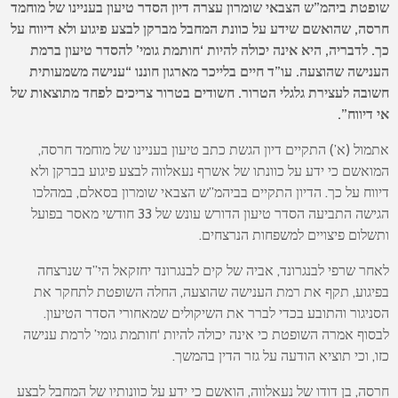
שופטת ביהמ”ש הצבאי שומרון עצרה דיון הסדר טיעון בעניינו של מוחמד
חרסה, שהואשם שידע על כוונת המחבל מברקן לבצע פיגוע ולא דיווח על
כך. לדבריה, היא אינה יכולה להיות ‘חותמת גומי’ להסדר טיעון ברמת
הענישה שהוצעה. עו”ד חיים בלייכר מארגון חוננו “ענישה משמעותית
חשובה לעצירת גלגלי הטרור. חשודים בטרור צריכים לפחד מתוצאות של
אי דיווח”.
אתמול (א’) התקיים דיון הגשת כתב טיעון בעניינו של מוחמד חרסה,
המואשם כי ידע על כוונתו של אשרף נעאלווה לבצע פיגוע בברקן ולא
דיווח על כך. הדיון התקיים בביהמ”ש הצבאי שומרון בסאלם, במהלכו
הגישה התביעה הסדר טיעון הדורש עונש של 33 חודשי מאסר בפועל
ותשלום פיצויים למשפחות הנרצחים.
לאחר שרפי לבנגרונד, אביה של קים לבנגרונד יחזקאל הי”ד שנרצחה
בפיגוע, תקף את רמת הענישה שהוצעה, החלה השופטת לתחקר את
הסניגור והתובע בכדי לברר את השיקולים שמאחורי הסדר הטיעון.
לבסוף אמרה השופטת כי אינה יכולה להיות ‘חותמת גומי’ לרמת ענישה
כזו, וכי תוציא הודעה על גזר הדין בהמשך.
חרסה, בן דודו של נעאלווה, הואשם כי ידע על כוונותיו של המחבל לבצע