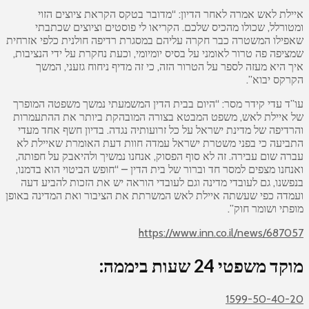
איילת לאש אמרה לאחר הדיון: “מדובר בטקס הקראת ציוצים הזוי
ומטורלל, שכולו מהכיס שלכם. הקריאו לי פוסטים וציוצים שכתבתי
שאפילו המשטרה כבר חקרה עליהם במסגרת רדיפה חולנית כלפי אזרחית
שמציפה פה טרור לאומני על בסיס יומיומי, וכעת נחקרת על ידי הנציבות,
איך היא מעזה לספר על הטרור הזה, כי זה מדיף ניחוח גזעני, המשך
הקרקס יבוא”.
עו”ד עדי קידר מסר: “היום בבית הדין המשמעתי נמשך משפטה המופרך
של איילת לאש, משפט המבטא בצורה המובהקת ביותר את ההתעמרות
והרדיפה של מדינת ישראל על כל זרועותיה נגדה. בדיון חשף אחד מעדי
התביעה כי בפני משטרת ישראל עמדה חוות דעת האומרת שאיילת לא
עברה שום עבירה. זה לא סוף הפסוק, אנחנו נמשיך ולהיאבק על חפותה,
ואנחנו מצפים למסר חד וברור של בית הדין – “חופש הביטוי הוא בדמנו,
בנפשנו, גם לעובדי מדינה וגם לעובדי הוראה יש את הזכות להביע דעה
ועמדה כפי שעשתה איילת לאש המשרתת את הציבור ואת המדינה באופן
מופתי ושומר חוק”.
https://www.inn.co.il/news/687057
מוקד משפטי 24 שעות ביממה:
1599-50-40-20