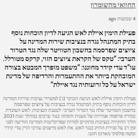
החוואי מהשומרון
4 שבועות ago
פעילת הימין איילת לאש הגיעה לדיון הוכחות נוסף
בתיק המתנהל נגדה בנציבות שירות המדינה על
ציוצים שפרסמה בחשבון הטוויטר שלה נגד הטרור
הערבי: “טקס של הקראת ציוצים הזוי, קרקס מטורלל.
עו”ד עדי קידר מחוננו: “משפט מופרך המבטא בצורה
המובהקת ביותר את ההתעמרות והרדיפה של מדינת
ישראל על כל זרועותיה נגד איילת”
פעילת הימין איילת לאש הגיעה הבוקר (ג’) למשרדי נציבות שירות המדינה
לדיון הוכחות נוסף בתיק המתנהל נגדה בנציבות על ציוצים שפרסמה
בחשבון הטוויטר שלה נגד הטרור הערבי. לטענת הנציבות, לאש העובדת
כמורה פרסמה אמירות של גזענות והסתה כנגד ערבים במהלך שנת 2021.
הליך החקירה בנציבות מתקיים למרות שפרקליטות המדינה הודיעה לפני
זמן רב על סגירת התיק כנגד לאש. את לאש מייצגים עורכי הדין עדי קידר
ומשה פולסקי מארגון חוננו.