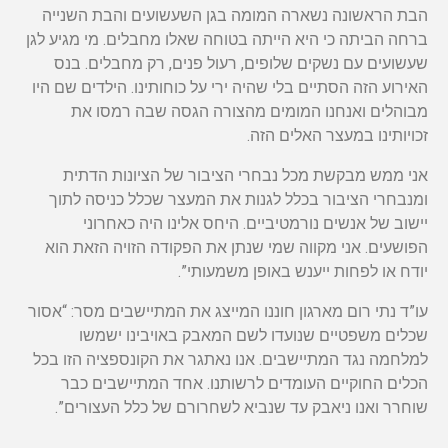
הבת הראשונה נשארה המומה בגן השעשועים והבת השנייה
ברחה הביתה כי היא הייתה בטוחה שאלו מחבלים. מי מגיע לגן
שעשועים עם נשקים שלופים, רעול פנים, רק מחבלים. בנס
האירוע הזה הסתיים בלי שהיה ירי על כוחותינו. הילדים שם היו
מבוהלים ואנחנו המומים מהצורה הגסה שבה רמסו את
זכויותינו במעצר האלים הזה.
אני ממש מבקשת מכל נבחרי הציבור של הציונות הדתית
ומנבחרי הציבור בכלל לגנות את המעצר שכלל כניסה לתוך
יישוב של אנשים נורמטיביים. היחס אלינו היה כאחרוני
הפושעים. אני מקווה שמי שנתן את הפקודה הזויה הזאת הוא
יודח או לפחות ייענש באופן משמעותי”.
עו”ד נתי רום מארגון חוננו המייצג את המתיישבים מסר: “אסור
שכלים משפטיים שנועדו לשם המאבק באויבינו ישמשו
למלחמה נגד המתיישבים. אנו נאתגר את הקונספציה הזו בכל
הכלים החוקיים העומדים לרשותנו. אחד המתיישבים כבר
שוחרר ואנו ניאבק עד שנביא לשחרורם של כלל העצורים”.