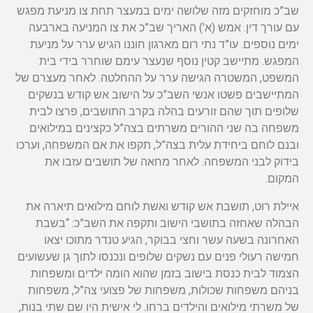
שב”כ מוחזקים מזה שלושה ימים במעצר תחת צו מניעת מפגש
עם עורך דין. אמש (א’) האריך שב”כ את צו המניעה בארבעה
ימים נוספים. עו”ד נתי רום מארגון חוננו הגיש ערר על מניעת
המפגש. מתיישב קטין נוסף שנעצר עימם שוחרר בידי בית
המשפט, המשטרה הגישה ערר על ההחלטה. לאחר מעצרם של
המתיישבים פשטו אנשי השב”כ על הישוב אש קודש בנשקים
שלופים תוך שהם זורעים בהלה בקרב התושבים, פרצו לבית
משפחה בה שני ההורים משרתים בצה”ל כקצינים במילואים
ובנם לוחם ביחידת עלית בצה”ל, תקפו את אם המשפחה, וערכו
בידוק לבני המשפחה. לאחר מחאה של תושבים עזבו את
המקום.
איילת רוט, תושבת אש קודש ואשת לוחם מילואים תיארה את
הבהלה שאחזה בתושבי הישוב ותקפה את השב”כ: “בשבת
האחרונה בשעה עשר וחצי בבוקר, הגיע טנדר מתוכו יצאו
חמישה רעולי פנים עם נשקים שלופים ונכנסו לתוך גן שעשועים
הצמוד לבית כנסת בישוב בזמן שהוא הומה ילדים ומשפחות
בניהם משפחות שכולות, משפחות של פצועי צה”ל, משפחות
של משרתי מילואים והילדים ברחו. לי אישית היו שם שתי בנות,