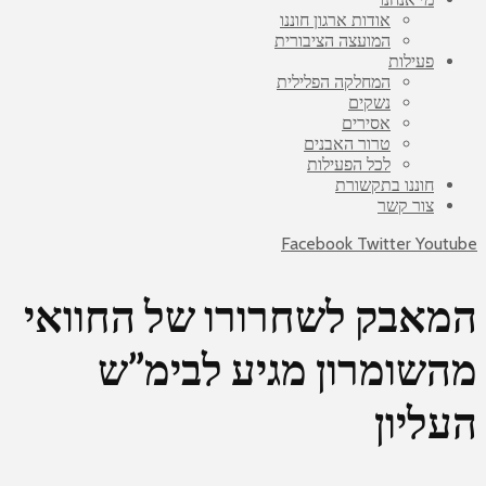
אודות ארגון חוננו
המועצה הציבורית
פעילות
המחלקה הפלילית
נשקים
אסירים
טרור האבנים
לכל הפעילות
חוננו בתקשורת
צור קשר
Facebook
Twitter
Youtube
המאבק לשחרורו של החוואי
מהשומרון מגיע לבימ”ש
העליון