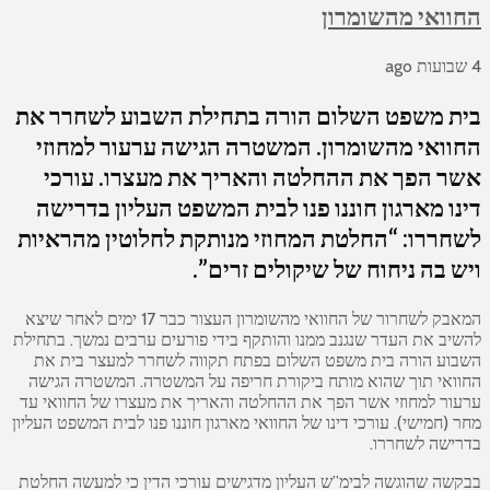
החוואי מהשומרון
4 שבועות ago
בית משפט השלום הורה בתחילת השבוע לשחרר את
החוואי מהשומרון. המשטרה הגישה ערעור למחוזי
אשר הפך את ההחלטה והאריך את מעצרו. עורכי
דינו מארגון חוננו פנו לבית המשפט העליון בדרישה
לשחררו: “החלטת המחוזי מנותקת לחלוטין מהראיות
ויש בה ניחוח של שיקולים זרים”.
המאבק לשחרור של החוואי מהשומרון העצור כבר 17 ימים לאחר שיצא
להשיב את העדר שנגנב ממנו והותקף בידי פורעים ערבים נמשך. בתחילת
השבוע הורה בית משפט השלום בפתח תקווה לשחרר למעצר בית את
החוואי תוך שהוא מותח ביקורת חריפה על המשטרה. המשטרה הגישה
ערעור למחוזי אשר הפך את ההחלטה והאריך את מעצרו של החוואי עד
מחר (חמישי). עורכי דינו של החוואי מארגון חוננו פנו לבית המשפט העליון
בדרישה לשחררו.
בבקשה שהוגשה לבימ”ש העליון מדגישים עורכי הדין כי למעשה החלטת