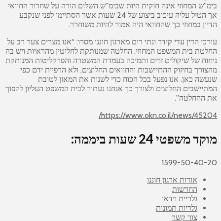
בימ”ש המחוזי אינה חוקית היות שבימ”ש השלום הורה על שחרור החוואי
אך הטיל עליה עיכוב ביצוע של 24 שעות אשר הסתיימו לפני שנקבע
הדיון במחוזי כך שהחוואי היה אמור להיות משוחרר.
עורכי הדין עדי קידר ונתי רום מארגון חוננו מסרו: “אנו מצרים צער רב על
החלטת בית המשפט המחוזי. החלטה שמנותקת לחלוטין מהראיות ויש בה
ניחוח של שיקולים זרים ותמיכה בעמדת המשטרה והפרקליטות המנותקת
מהצורך בחיזוק ההתיישבות והחוואים החלוצים, ולא הרפיית ידם כפי
שנעשה כאן. אנו נפעל בכל הכוח כדי לשנות את המאזן לטובת
המתיישבים החלוצים ולצורך כך אנחנו נעתור לבית המשפט העליון להפוך
את ההחלטה”.
https://www.okn.co.il/news/45204/
מוקד משפטי 24 שעות ביממה:
1599-50-40-20
אודות ארגון חוננו
החדשות
גלריית וידאו
גלריות תמונות
צור קשר