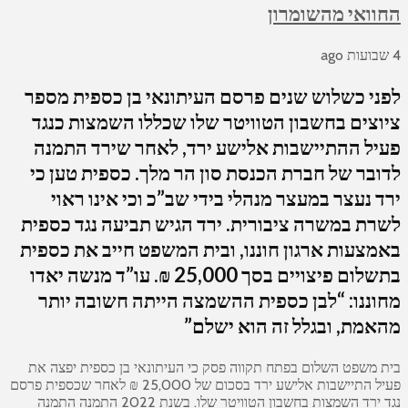
החוואי מהשומרון
4 שבועות ago
לפני כשלוש שנים פרסם העיתונאי בן כספית מספר
ציוצים בחשבון הטוויטר שלו שכללו השמצות כנגד
פעיל ההתיישבות אלישע ירד, לאחר שירד התמנה
לדובר של חברת הכנסת סון הר מלך. כספית טען כי
ירד נעצר במעצר מנהלי בידי שב”כ וכי אינו ראוי
לשרת במשרה ציבורית. ירד הגיש תביעה נגד כספית
באמצעות ארגון חוננו, ובית המשפט חייב את כספית
בתשלום פיצויים בסך 25,000 ₪. עו”ד מנשה יאדו
מחוננו: “לבן כספית ההשמצה הייתה חשובה יותר
מהאמת, ובגלל זה הוא ישלם”
בית משפט השלום בפתח תקווה פסק כי העיתונאי בן כספית יפצה את
פעיל התיישבות אלישע ירד בסכום של 25,000 ₪ לאחר שכספית פרסם
נגד ירד השמצות בחשבון הטוויטר שלו. בשנת 2022 התמנה התמנה