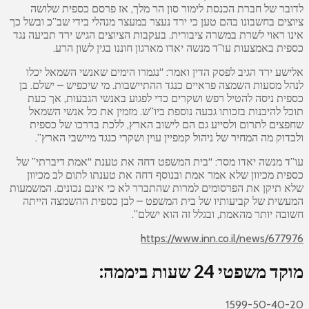
לדובר של חברת הכנסת לימור סון הר מלך, אז פרסם כספית שלושה
ציוצים בחשבונו בהם טען כי ירד נעצר במעצר מנהלי בידי שב”כ ובשל כך
אינו ראוי לשרת במשרה ציבורית. בעקבות הציוצים הגיש ירד תביעה נגד
כספית באמצעות עו”ד מנשה יאדו מארגון חוננו בגין לשון הרע.
אלישע ירד הגיב לפסק הדין ואמר: “נגמרו הימים שאנשי השמאל יכלו
לנהל מסעות השמצה פראיים כנגד ההתיישבות. מי שיכפיש – ישלם. בן
כספית ניסה להטיל רפש ושקרים כדי לפגוע באנשי הגבעות, אך כעת
תוכל להיבנות בזכותו גבעה נוספת ביו”ש. מזמין את כל אנשי השמאל
שחפצים לתרום ולסייע גם הם לישוב הארץ, ללכת בדרכו של כספית
ולבדוק מה המחיר של ניהול קמפיין עוין ושקרי כנגד מיישבי הארץ”.
עו”ד מנשה יאדו מסר: “בית המשפט דחה את טענת “אמת דיברתי” של
כספית מכיוון שלא אמר אמת ובנוסף דחה את טענתו לתום לב מכיוון
שלא תיקן את הפרסומים למרות שהתברר לא כי אינם נכונים. המשמעות
המעשית של קביעותיו של בית המשפט – לבן כספית ההשמצה הייתה
חשובה יותר מהאמת, ובגלל זה הוא ישלם”.
https://www.inn.co.il/news/677976
מוקד משפטי 24 שעות ביממה:
1599-50-40-20