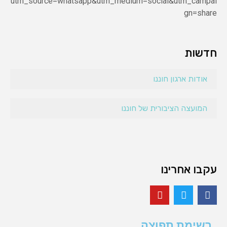
utm_source=whatsapp&utm_medium=social&utm_campai
gn=share
חדשות
אודות ארגון חוננו
המועצה הציבורית של חוננו
עקבו אחרינו
רשימת תפוצה