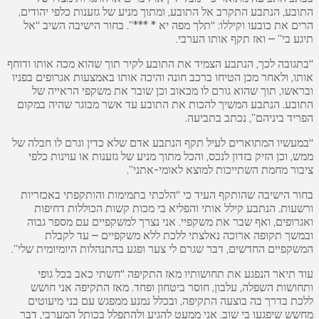
התובע, הנתבע התקרב אל התובע, ומתוך מניע של גזענות כלפי יהודים,
הרים את כובעו וקיללו: “תלך מפה יא * ***”. בחור הישיבה השיב “אל
תיגע בי” – ואז תקף אותו הערבי.
“בתגובה לכך, הנתבע הצמיד את התובע לקיר תוך שהוא מכה אותו ודוחף
אותו, ולאחר מכן הטיחו ברכב חונה והיכה אותו באמצעות אגרופים בפניו
ובראשו, תוך שהוא גורם לו מכאוב וכן שובר את משקפי הראייה של
התובע. הנתבע המשיך להכות את התובע עד אשר מבוגר שהיה במקום
הפריד ביניהם”, נכתב בתביעה.
“במעשיו המתוארים לעיל תקף הנתבע אדם שלא כדין וגרם לו חבלה של
ממש, וכן הזיק בזדון לנכס, והכל מתוך מניע של גזענות או עוינות כלפי
ציבור מחמת השתייכות למוצא לאומי-אתני”.
בחור הישיבה שהותקף העיד כי “הלכתי בתמימות והותקפתי באכזריות
ורשעות. הנתבע קילל אותי והפליא בי מכות קשות הכוללות דחיפות
ואגרופים, ואף שבר את משקפיי. אני נצרך למשקפיים עם מספר גבוה
ובמשך תקופה ארוכה נאלצתי ללכת ללא משקפיים – עד לקבלת
המשקפיים החדשים, דבר שגרם לי צער ופגע בהתנהלות היומיומית שלי”.
עוד תיאר הנפגע את תחושותיו מאז התקיפה “חשתי כאב בכל גופי
ותחושות השפלה, עלבון, חוסר ביטחון ופחד. מאז התקיפה אני חושש
ללכת בדרך בה בוצעה התקיפה, ובכלל נמנע ממפגש עם בני מיעוטים
מחשש שיפגעו בי שוב. אני ממעט להגיע ולהתפלל בכותל המערבי, דבר