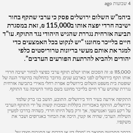
4 שבועות ago
ביהמ”ש השלום ירושלים פסק כי ערבי שתקף בחור
ישיבה חרדי יפצה אותו ב115,000 ₪, זאת במסגרת
תביעה אזרחית נגררת שהגיש היהודי נגד התוקף. עו”ד
חיים בלייכר מחוננו “יש לנקוט בכל האמצעים כדי
למגר את אותם מעשי בריונות טרוריסטים כלפי
יהודים ולהביא להרתעת הפורעים הערבים”.
115,000 ₪: זה הסכום אותו ישלם תוקף ערבי כפיצוי לבחור ישיבה חרדי
אותו תקף בירושלים לפני כארבע שנים. מדובר בהחלטה בהיעדר הגנה של
שופטת בית משפט השלום בירושלים אפרת רחלי מאירי בתביעה אזרחית
נגררת שהגיש עו”ד חיים בלייכר מחוננו בשם בחור הישיבה נגד התוקף.
התקיפה אירעה בעיר דוד בירושלים. התובע, תושב בני ברק שלמד
בירושלים, הותקף באכזריות בקללות ובמכות קשות על ידי התוקף הערבי
על רקע גזעני ואנטישמי, אך ורק בשל היותו חרדי, כשהיה בדרכו למעיין
השילוח. הערבי, שהיה אז קטין, היכה את הבחור באגרופים ושבר את
משקפיו.
בכתב התביעה מתואר כי “מבלי דין או דברים או התגרות מצדו של