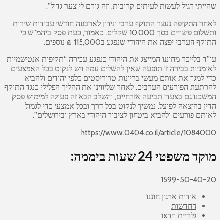
שהייתי רגיל לעשות לעיתים קרובות, וזה גורם לי צער גדול”.
לאחר התקיפה נעצר התוקף ערבי ונידון לארבעה חודשי עבודות שירות
ותשלום פיצויים בסך 10,000 שקלים. כאמור, כעת פסק ביהמ”ש כי
התוקף הערבי יפצה את היהודי שנפגע ב115,000 ₪ נוספים.
עו”ד בלייכר מחוננו המייצג את היהודי כנפגע עבירה “תקיפות אנטישמיות
לאומניות בבירה זו תופעה שאין להשלים עמה ויש לנקוט בכל האמצעים
כדי למגר את אותם מעשי בריונות טרוריסטים כלפי יהודים ולהביא
להרתעת הפורעים הערבים. לאחר שליווינו את ההליך הפלילי כנגד התוקף
המשכנו גם בצעדי תביעה אזרחיים, והשלב הבא זה פעולה למימוש פסק
הדין בהוצאה לפועל. נמשיך לנקוט בכל דרך ובכל אמצעי כדי לגמול
לאותם פורעים ולהביא ביטחון לציבור היהודי בארץ ובירושלים”.
https://www.0404.co.il/article/1084000
מוקד משפטי 24 שעות ביממה:
1599-50-40-20
אודות ארגון חוננו
החדשות
גלריית וידאו