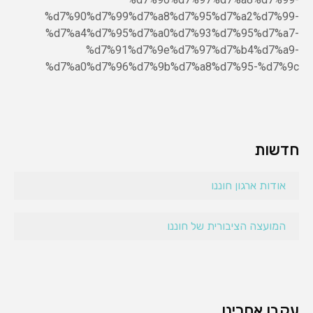
%d7%90%d7%99%d7%a8%d7%95%d7%a2%d7%99-
%d7%a4%d7%95%d7%a0%d7%93%d7%95%d7%a7-
%d7%91%d7%9e%d7%97%d7%b4%d7%a9-
%d7%a0%d7%96%d7%9b%d7%a8%d7%95-%d7%9c
חדשות
אודות ארגון חוננו
המועצה הציבורית של חוננו
עקבו אחרינו