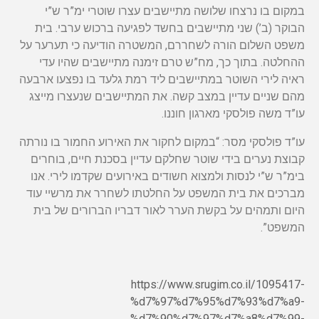
במקום בו נרצחו שלושה מתיישבים עצרו שוטרי ימ”ר ש”י
הבוקר (ב’) שני מתיישבים בחשד לפגיעה ברכוש ערבי. בית
משפט השלום הורה לשחררם, המשטרה הודיעה כי תערער על
ההחלטה. בתוך כך, מח”ש טרם זימנה מתיישבים שהיו עדי
ראיה לירי השוטר במתיישבים ליד רמת גלעד בו נפצעו ארבעה
מהם שניים עדיין במצב קשה. את המתיישבים שנעצרו מייצג
עו”ד משה פולסקי מארגון חוננו.
עו”ד פולסקי מסר: “במקום לחקור את האירוע החמור בו נורתה
קבוצת נערים בידי שוטר שחלקם עדיין בסכנת חיים, בוחרים
בימ”ר ש”י לנסות ולמצוא חשודים באירועים שקדמו לירי. אנו
מברכים את בית המשפט על החלטתו לשחרר את מרשיי עוד
היום ותמהים על בקשת הערר לאור דבריו הברורים של בית
המשפט”.
https://www.srugim.co.il/1095417-
%d7%97%d7%95%d7%93%d7%a9-
%d7%90%d7%97%d7%a8%d7%99-