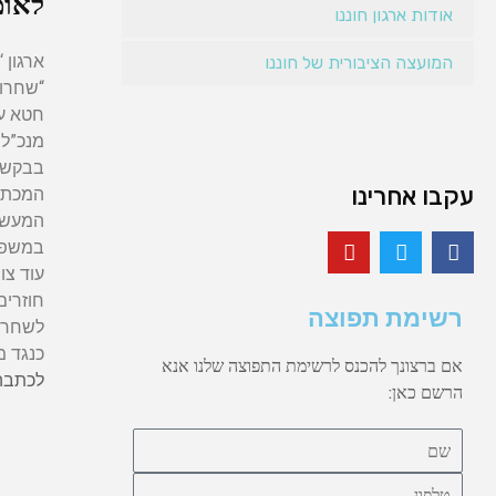
לאומ
אודות ארגון חוננו
ארגון 
המועצה הציבורית של חוננו
“שחרור
חטא ע
מנכ”ל 
בבקשה 
עקבו אחרינו
המכתב 
המעשה 
במשפחו
עוד צו
חוזרים
רשימת תפוצה
לשחרור
כנגד מ
אם ברצונך להכנס לרשימת התפוצה שלנו אנא
לכתבה 
הרשם כאן: