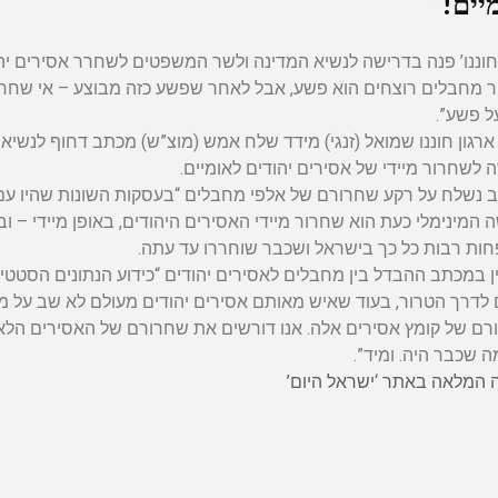
יים!”
‘חוננו’ פנה בדרישה לנשיא המדינה ולשר המשפטים לשחרר אסירים יה
 מחבלים רוצחים הוא פשע, אבל לאחר שפשע כזה מבוצע – אי שחרורם
ל פשע”.
ארגון חוננו שמואל (זנגי) מידד שלח אמש (מוצ”ש) מכתב דחוף לנשיא
לשחרור מיידי של אסירים יהודים לאומיים.
נשלח על רקע שחרורם של אלפי מחבלים “בעסקות השונות שהיו עם
המינימלי כעת הוא שחרור מיידי האסירים היהודים, באופן מיידי – 
ת רבות כל כך בישראל ושכבר שוחררו עד עתה.
ין במכתב ההבדל בין מחבלים לאסירים יהודים “כידוע הנתונים הסט
 לדרך הטרור, בעוד שאיש מאותם אסירים יהודים מעולם לא שב על מעשי
ם של קומץ אסירים אלה. אנו דורשים את שחרורם של האסירים הלאו
ה שכבר היה. ומיד”.
המלאה באתר ‘ישראל היום’