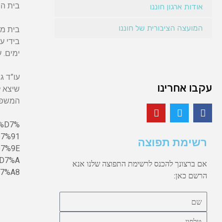
בית ה
אודות ארגון חוננו
המועצה הציבורית של חוננו
בית מש
בידי ע
ימים. 
עו”ד ג
עקבו אחרינו
שיצא ל
המשפט 
_%D7%
7%91
רשימת תפוצה
7%9E
D7%A
אם ברצונך להכנס לרשימת התפוצה שלנו אנא
7%A8
הרשם כאן: