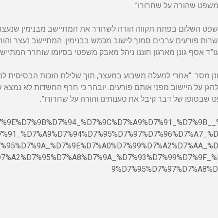
משפט שהורה על שחרורו”
פט השלום בפתח תקווה הורה לשחרר את המתיישב מבנימין שנעצר 
שרות פורעים ערבים סמוך לישוב מכמש בבנימין. המתיישב נעצר והו
עו”ד אסף גונן מארגון חוננו ניהל מאבק משפטי בסיומו שוחרר המתיי
ונן מסר: “אחרי למעלה משבוע במעצר, תוך שלילת הזכות הבסיסית ל
הגן על היישוב מפני אותם פורעים. יובהר כי חרף החשדות לא נמצא שו
שבסופו של דבר קיבל את טענותינו והורה על שחרורו”.
urity/%D7%9E%D7%9B%D7%94_%D7%9C%D7%A9%D7%91_%D7%9B_
7%91_%D7%A9%D7%94%D7%95%D7%97%D7%96%D7%A7_%D
%95%D7%9A_%D7%9E%D7%A0%D7%99%D7%A2%D7%AA_%D
7%A2%D7%95%D7%A8%D7%9A_%D7%93%D7%99%D7%9F_%
9%D7%95%D7%97%D7%A8%D