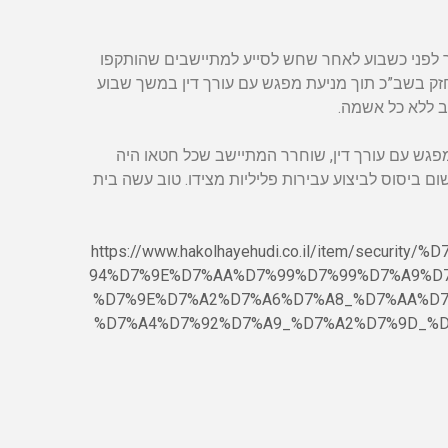
לפני כשבוע לאחר שחש לסייע למתיישבים שהותקפו
חזק בשב”כ תוך מניעת מפגש עם עורך דין במשך שבוע
שב ללא כל אשמה.
מפגש עם עורך דין, שוחרר המתיישב שכל חטאו היה
ם ביסוס לביצוע עבירות פליליות מצידו. טוב עשה בית
https://www.hakolhayehudi.co.il/item/sec
94%D7%9E%D7%AA%D7%99%D7%99%D7%A9%D
%D7%9E%D7%A2%D7%A6%D7%A8_%D7%AA%D7
%D7%A4%D7%92%D7%A9_%D7%A2%D7%9D_%D