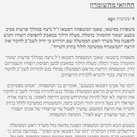
החוואי מהשומרון
4 שבועות ago
משפחת בסיטאי, שאבי המשפחה דסטאו ז”ל נרצח במהלך פרעות סביב
מבצע ‘שומר החומות’ ברמלה, מעלה הילוך במאבק לתפיסת רוצחיו ותגיע
להפגנה מול משרד ראש הממשלה שם תדרוש כי יורה לשב”כ לחקור את
הרצח “המשטרה ממשיכה לזלזל בתיק ולטייח”.
משפחת ביסטאי, שאבי המשפחה דסטאו ז”ל נרצח במהלך פרעות ‘שומר
החומות’ בעיר רמלה, מעלה הילוך במאבק למען תפיסת רוצחיו והעמדתם
לדין. המשפחה דורשת מראש הממשלה נפתלי בנט להורות לשב”כ לחקור
את הרצח, בכדי להביא ללכידת הרוצחים.
“דמו של אבינו דסטאו מבעבע”, אומרים בני המשפחה, “אנחנו מפסיקים
לשתוק ודורשים מראש הממשלה נפתלי בנט להורות במיידי לשב”כ לחקור
את הרצח. לא יכול להיות שהתרחש פיגוע דריסה לאומני, בו נרצח אזרח
ישראלי רק בשל היותו יהודי חובש כיפה, והמשטרה ממשיכה לזלזל בתיק
ולטייח את הרצח המזעזע. נמשיך לפעול עד שרוצחיו של אבינו יועמדו
לדין, ועד שהצדק ייצא לאור”, הוסיפה המשפחה.
בשבוע הבא תקיים המשפחה הפגנת מחאה מול משרד ראש הממשלה
בירושלים תחת הכותרת “דמו של דסטאו אינו הפקר”. במודעה נכתב כי
“דסטאו הי”ד נרצח בפיגוע דריסה, בימי פרעות שומר החומות. דמו של