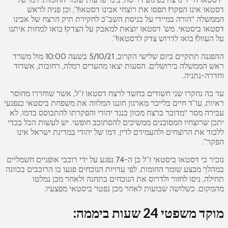
דסטאו אינו הפקר! תפסו את רוצחי אבינו דסטאו!”, וכן פניה לראש
הממשלה “הורה במיידי על כניסת השב”כ לחקירת תיק הרצח של אבינו
דסטאו ביסטאי. מש’ דסטאו יוצאת למאבק על הצדק! בואו למחות איתנו
על העוול! בואו לדרוש צדק לדסטאו!”.
ההפגנה תתקיים ביום שלישי הקרוב, 5/10/21 בשעה 10:00 מול משרד
ראש הממשלה בירושלים. הסעות יצאו מהערים רמלה, רחובות, אשדוד
וחדרה-נתניה.
עד כה נחקרו שני חשודים בחשד לרצח דסטאו ז”ל, אשר שוחררו מחוסר
ראיות. עו”ד חיים בלייכר מארגון חוננו המלווה את משפחת ביסטאי כנפגעי
עבירה מסר “מדובר ברצח מכוון כנגד יהודי והפקרתו להתבוסס בדמו. לא
יתכן שרוצחיו המסוכנים ממשיכים להסתובב חופשי. יש לעשות הכל בכדי
ללכוד את הרוצחים ולהעמידם לדין, דמו של יהודי במדינת ישראל אינו
הפקר”.
נזכיר כי דסטאו ביסטאי ז”ל בן ה-74 נפגע על ידי רוכבי אופניים חשמליים
במהלך מבצע שומר החומות. לפי עדויות הנוכחים פגעו בו הרוכבים בכוונה
תחילה, ניסו לחזור ולדרוס את הנוכחים בתחנה ולאחר מכן נמלטו
מהמקום. כשלושה שבועות לאחר מכן נפטר ביסטאי מפצעיו.
מוקד משפטי 24 שעות ביממה: