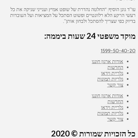
עו”ד גונן הוסיף: “החלטה נהדרת של שופט אמיץ וענייני שניקה את כל
רעשי הרקע הלא רלוונטיים ופשוט הסתכל על המציאות ועל העובדות
בדיוק כפי שצריך להסתכל ולבחון אותן”.
מוקד משפטי 24 שעות ביממה:
1599-50-40-20
אודות ארגון חוננו
החדשות
גלריית וידאו
גלריות תמונות
צור קשר
אודות ארגון חוננו
החדשות
גלריית וידאו
גלריות תמונות
צור קשר
כל הזכויות שמורות © 2020