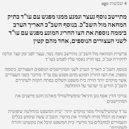
4 שבועות ago
מתיישב נוסף נעצר ונמנע ממנו מפגש עם עו”ד בתיק
המחאה מול השב”כ. בנוסף השב”כ האריך הערב
ביממה נוספת את הצו החריג המונע מפגש עם עו”ד
לשני העצורים הנוספים, אחד מהם קטין
פרשיית המחאה מול השב”כ: מתיישב נוסף, נשוי, נעצר לפני זמן קצר ונלקח
לחקירת שב”כ, בצו חריג נאסר עליו לפגוש בעו”ד.
בנוסף, השב”כ האריך הערב לשני המתיישבים הנוספים העצורים, ביממה
נוספת, את הצו החריג המונע מהם מפגש עם עו”ד. מדובר בשני העצורים
אשר מוקדם יותר הורה בית משפט השלום בפתח תקווה לשחררם.
השב”כ הודיע כי יערער על ההחלטה.
עורכי הדין אסף גונן ודניאל שימשילשווילי מארגון חוננו מייצגים את
המתיישבים.
עו”ד שימשילשווילי מסר מוקדם יותר: “בית המשפט בהחלטה שיפוטית
יוצאת מן הכלל מורה לשחרר את מרשיי. השב”כ עשה שימוש בכלים
השמורים למחבלים נגד מרשיי. בית המשפט קיבל את בקשתנו והורה
לשחררם”.