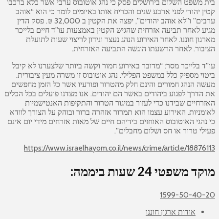
בית משפט השלום בירושלים פסק כי נהג אוטובוס ערבי אשר כלא ברכבו
קטין יהודי לפני ארבע שנים והכריח אותו באיומים לומר כי הוא “אוהב
ערבים” ו”לא אוהב יהודים”, יפצה את הקטין ב 32,000 ₪. פסק הדין
מגיע לאחר תביעה אזרחית שהגיש הקטין באמצעות עו”ד חיים בלייכר
מארגון חוננו. לאחר האירוע הנהג נעצר ונידון לריצוי שעות לתועלת
הציבור. לאחר הרשעתו הוגשה התביעה האזרחית.
עו”ד בלייכר מסר: “מדובר באירוע חמור וקשה ביותר שלצערנו לא קיבל
ביטוי מספיק כלל במשפט הפלילי. נהג אוטובוס זו משרה מעין ציבורית.
מעשה הנהג חמורים והינם חלק מהטרור ופורעיו אשר כל הזמן מחפשים
את הדרך לפגוע ביהודים באשר הם יהודים. אנו מצדנו פועלים בכל הכלים
האזרחיים שבידנו כדי לעזור במיגור הטרור והתקיפות האנטישמיות
לאומניות. האירוע עצמו הוא תמרור אזהרה ברור ובוהק על הצורך לוודא
כי נהגי האוטובוס האוחזים בידיהם חיים של מאות אזרחים מידי יום אינם
פעילי טרור או חס ושלום מחבלים”.
https://www.israelhayom.co.il/news/crime/article/18876113
מוקד משפטי 24 שעות ביממה:
1599-50-40-20
אודות ארגון חוננו