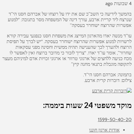
4 שבועות ago
בהמשך לידיעה כי השב”כ שם את ידו על רוצחו של אברהם חסנו הי”ד
שנרצח ליד קריית ארבע, עורך דינה של המשפחה מסר בתגובה: “למנוע
אפשרות שהרוצח ישוחרר בעסקה”
עו”ד מנשה יאדו מהארגון המייצג את משפחת חסנו כנפגעי עבירה קורא
לרשויות למנוע אפשרות שהרוצח ישוחרר בעסקה. “יש לברך על תפיסת
הרוצח ולהערך לכך שהענישה תהיה ממשית וחסינה מפני עסקאות
שחרור”, אומר עו”ד יאדו. “צריך לזכור כי מדובר ברוצח ואין לאפשר לו
מכח כניעה ללחצים של ארגוני טרוור או ארגוני זכויות אדם למיניהם מעצר
לתקופה מוגבלת בתנאי מחנה קיץ”
בתמונה: אברהם חסנו הי”ד.
צילום: דוברות קרית ארבע.
מוקד משפטי 24 שעות ביממה:
1599-50-40-20
אודות ארגון חוננו