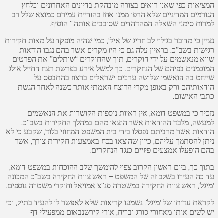
המציאות כפי שאנו רואים בצורה מובהקת בדיונים האחרונים ובלחץ
הגורמים המדיניים שלא הרפו ממנו אחז בהודיית עמירם כמוצא שלל רב
למרות סימני השאלה המהדהדים שסובבים אותה.” הוסיף.
נציין כי מדובר בגילוי לב חריג של אילן, כמי שהיה מופקד על מאות חקירות
רגישות בשב”כ. בראיון עלה גם כי היו מקרים אשר בהם נגבו הודאות
שווא מנאשמים על ידי חוקרים, תוך שהחוקרים “שותלים” את הפרטים
המוכמנים בפיהם של הנחקרים. כך למשל אירע בפרשת רצח החייל אולג
שייחט בה הואשמו שלושה ערבים ישראלים ברצח בהתבסס על
הודאותיהם ורק באופן מקרי הרוצח האמתי אותר כשנה לאחר הגשת
כתבי האישום.
נזכיר כי במשפט דומא, אין ראיות נוספות הקושרות את הנאשמים
למעשה, מלבד ההודאות אשר הוצאו מהם במהלך החקירות בשב”כ.
הודאות אשר מרביתם נפסלו בידי בית המשפט המחוזי בלוד, שקבע כי לא
ניתן להסתמך עליהם, כיוון שהוצאו בכח באמצעות חקירות צורך, אשר
בהם הופעלו אמצעים פיזיים כנגד הנחקרים.
בתוך כך, ביום ראשון הקרוב צפוי להימשך שלב ההוכחות במשפט דומא,
עד כה העידו בשלב זה של המשפט – ראש צוות החקירה בשב”כ המכונה
‘מיגל’, ראש צוות החקירה במשטרה סנ”צ אמויאל וחוקרי משטרה נוספים.
לקראת עדותו של ‘מיגל’, נשמעו קריאות שלא לאפשר לו להעיד בתיק, וכי
יש לשים אותו מאחורי סורג ובריח, אורי קירשנבאום ממפעילי דף