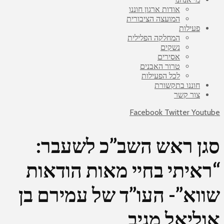
אודות ארגון חוננו
המועצה הציבורית
פעילות
המחלקה הפלילית
נשקים
אסירים
טרור האבנים
לכל הפעילות
חוננו בתקשורת
צור קשר
Facebook
Twitter
Youtube
סגן ראש השב”כ לשעבר:
“ראיתי בחיי מאות הודאות
שווא”- העו”ד של עמירם בן
אוליאל מגיב