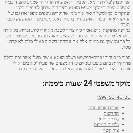
הפיייסבוק ‘עלילת דומא’, הסביר “ראש צוות החקירה שמגיע להעיד בבית
המשפט סיפר במהלך משפט הזוטא כיצד היה שותף לעינויים כלפי
הנחקרים. כך למשל תיאר איך בזמן שחוקרים נוספים כופפו את גבו של
הנחקר לאחור בעודו אזוק בידיו וברגליו ונאנק מכאבים – הוא צעק לעברו
‘תודֵה!’.
במדינה מתוקנת אדם אכזר כזה צריך לשבת מאחורי סורג ובריח. כל אזרח
בישראל צריך להיות מודאג מכך שהאיש מהווה עד מרכזי במשפט דרמטי
כל כך וממשיך גם בימים אלה את עבודתו בשב”כ כאילו כלום לא קרה.”
מסר.
נזכיר כי בעדותו בבית-המשפט בשלב הזוטא אישר ‘מיגל’ אשר נכח בחלק
מהחקירות בהם בוצעו עינויים כי האמצעים שהופעלו “כואבים ואולי
אפילו כואבים מאוד” זאת לאחר שאף ניסה אותם על עצמו בעבר.
מוקד משפטי 24 שעות ביממה:
1599-50-40-20
אודות ארגון חוננו
החדשות
גלריית וידאו
גלריות תמונות
צור קשר