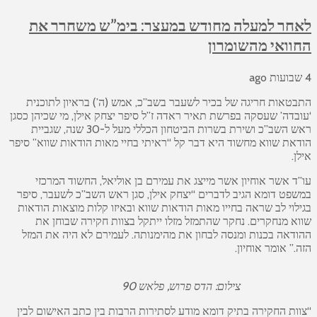
לאחר למעלה מחודש במעצר: בימ”ש משחרר את
החוואי מהשומרון
4 שבועות ago
התבטאות חריגה של בכיר לשעבר בשב”כ, אמש (ה’) בראיון לתוכנית
‘עובדה’ שעסקה בפרשת תאיר ראדה ז”ל סיפר יצחק אילן, מי שכיהן כסגן
ראש השב”כ ושירת בשרות הביטחון הכללי מעל ל-30 שנה, שגביית
הודאת שווא מחשוד היא דבר קל “ראיתי בחיי מאות הודאות שווא” סיפר
אילן.
עו”ד אשר אוחיון אשר מייצג את עמירם בן אוליאל, החשוד המרכזי
במשפט דומא הגיב לדברים “יצחק אילן, סגן ראש השב”כ לשעבר, סיפר
בגילוי לב שראה בחייו מאות
הודאות שווא ובאיזו קלות מוצאות הודאות
שווא מנחקרים. נחקר שהתמזל מזלו ייתקל בצוות חקירה שבוחן את
ההודאה בכנות ומנסה לבחון את מהימנותה. לעמירם לא היה את המזל
הזה.” אומר אוחיון.
צילום: הדס פרוש, פלאש 90
“צוות החקירה בתיק דומא מודע לסתירות הרבות בין כתב האישום לבין