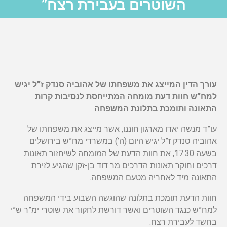
השוטרים בעבירת רצח”
עורך הדין המייצג את משפחתו של אהוביה סנדק ז”ל יגיש
למח”ש חוות דעת מומחה המתייחסת לנסיבות קרות
התאונה ותומכת בתלונת המשפחה
עו”ד מנשה יאדו מארגון חוננו, אשר מייצג את משפחתו של
אהוביה סנדק ז”ל יגיש היום (ה’) במשרדי מח”ש בירושלים
בשעה 17:30, את חוות הדעת של המומחה לשיחזור תאונות
דרכים וחוקר תאונות הדרכים מר דוד בן-זקן שהגיע לזירת
התאונה מיד לאחריה מטעם המשפחה.
חוות הדעת תומכת בתלונה שהוגשה השבוע בידי המשפחה
למח”ש כנגד השוטרים ואשר דורשת לחקור את שוטרי ימ”ר ש”י
בחשד לעבירת רצח.