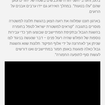
בלוט, והערבי השני הודה שהכבשים בשטח של יהודים וטען
שהם “עלו בטעות”. במהלך האירוע גם יידו ערבים אבנים על
הרועים.
בארגון חוננו שמלווה את רועה הצאן בהגשת תלונה למשטרה
מוסרים בתגובה: “קוראים למשטרת ישראל לטפל בחומרה
בהשגת הגבול ובתקיפת המתיישבים שבוצעו תוך כדי עבירות
נוספות של הפולש שהיה רעול פנים – דבר שנעשה בניגוד לצו
שניתן אך לאחרונה על ידי אלוף הפיקוד. תלונות שווא והשגות
גבול כאלה פוגעות באופן חמור במתיישבים ואנו דורשים
לעשות סוף לתופעה החמורה”.