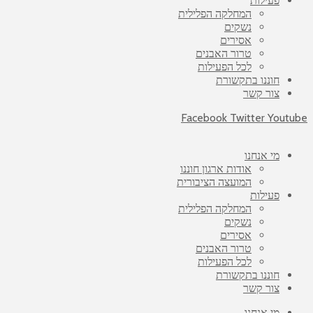
פעילות
המחלקה הפלילית
נשקים
אסירים
טרור האבנים
לכל הפעילות
חוננו בתקשורת
צור קשר
Facebook
Twitter
Yout
מי אנחנו
אודות ארגון חוננו
המועצה הציבורית
פעילות
המחלקה הפלילית
נשקים
אסירים
טרור האבנים
לכל הפעילות
חוננו בתקשורת
צור קשר
מי אנחנו