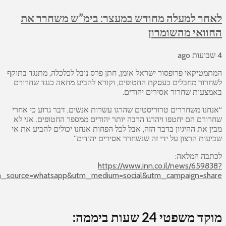
חר למעלה מחודש במעצר: בימ”ש משחרר את
וואי מהשומרון
מטיקאי פרופסור ישראל אומן, חתן פרס נובל לכלכלה, מתנגד בתוקף
רור מחבלים בעסקת החטופים, וקורא להביע מחאה כנגד שחרורם
צעות שחרור אסירים יהודים.
חנו משחררים טרוריסטים שהרגו עשרות אנשים, דבר גרוע כי אחרי
ורם הם יחטפו ויהרגו הרבה יותר יהודים ממספר החטופים. אני לא
ן את ההיגיון בדבר הזה, אבל לכל הפחות אנחנו יכולים להביע את אי
עות הרצון על ידי זה שנשחרר אסירים יהודים”.
בה המלאה:
https://www.inn.co.il/news/6598
utm_source=whatsapp&utm_medium=social&utm_campaign=sh
 משפטי 24 שעות ביממה: