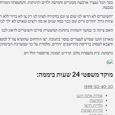
בסך הכל נעצרו ארבעה מבוגרים וחמישה ילדים ותינוקות, והמשפחה המורחב
בגבעה.
“השוטרים לא הראו לנו שום צו וגם בחקירה הציגו לנו רק צו לא ברור ללא 
עיוות גדול. יהודים גרים שם כבר כמה שנים אז מה רוצים שאדם לא ילך ל
האם ציינה כי במשך השהות בתחנת המשטרה סירבו השוטרים לדאוג לבני המש
מארגון חוננו שסייע לעצורים נמסר בתגובה: “צו התיחום שהוציא צה”ל למ
והצבא לעסוק ברדיפת מתיישבים יהודים, מלמדת על כך שמערכת הביטחון אי
בתמונה: בית משפחת מלט. קרדיט תמונה: פרופסור הלל ויס.
מוקד משפטי 24 שעות ביממה:
1599-50-40-20
אודות ארגון חוננו
החדשות
גלריית וידאו
גלריות תמונות