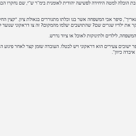
ת הובלה למטה היחידה לפשיעה יהודית לאומנית בימ”ר ש”י, שם נחקרו הבג
תאריך”, סיפר אבי המשפחה אשר בנו וכלתו מתגוררים בגאולת ציון. “קצין ה
בקר את ילדיו שגרים שם? שהתושבים יעלמו מהמקום? זה צו דראקוני שנועד 
פחה, לילדים ולתינוקות לאוכל או ציוד נדרש.
ספר ישובים צעירים הוא דראקוני ויש לבטלו. העובדה שזמן קצר לאחר פיגו
בדה כיוון”.