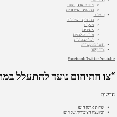
אודות ארגון חוננו
המועצה הציבורית
פעילות
המחלקה הפלילית
נשקים
אסירים
טרור האבנים
לכל הפעילות
חוננו בתקשורת
צור קשר
Facebook
Twitter
Youtube
“צו התיחום נועד להתעלל במת
חדשות
אודות ארגון חוננו
המועצה הציבורית של חוננו