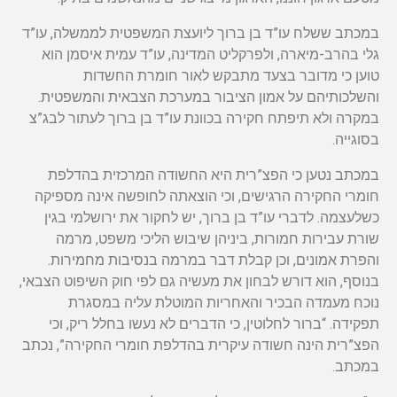
במכתב ששלח עו”ד בן ברוך ליועצת המשפטית לממשלה, עו”ד
גלי בהרב-מיארה, ולפרקליט המדינה, עו”ד עמית איסמן הוא
טוען כי מדובר בצעד מתבקש לאור חומרת החשדות
והשלכותיהם על אמון הציבור במערכת הצבאית והמשפטית.
במקרה ולא תיפתח חקירה בכוונת עו”ד בן ברוך לעתור לבג”צ
בסוגייה.
במכתב נטען כי הפצ”רית היא החשודה המרכזית בהדלפת
חומרי החקירה הרגישים, וכי הוצאתה לחופשה אינה מספיקה
כשלעצמה. לדברי עו”ד בן ברוך, יש לחקור את ירושלמי בגין
שורת עבירות חמורות, ביניהן שיבוש הליכי משפט, מרמה
והפרת אמונים, וכן קבלת דבר במרמה בנסיבות מחמירות.
בנוסף, הוא דורש לבחון את מעשיה גם לפי חוק השיפוט הצבאי,
נוכח מעמדה הבכיר והאחריות המוטלת עליה במסגרת
תפקידה. “ברור לחלוטין, כי הדברים לא נעשו בחלל ריק, וכי
הפצ”רית הינה חשודה עיקרית בהדלפת חומרי החקירה”, נכתב
במכתב.