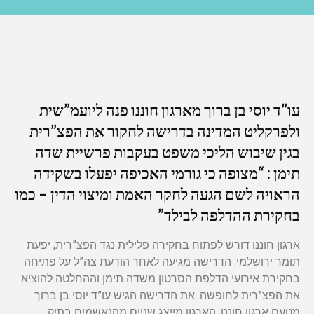
עו”ד יוסי בן ברוך מארגון חוננו פנה ליועמ”שית
ולפרקליט המדינה בדרישה לחקור את הפצ”רית
בגין שיבוש הליכי משפט בעקבות פרשיית שדה
תימן : “מצופה כי גורמי האכיפה יפעלו בשקידה
הראויה לשם הגעה לחקר האמת ומיצוי הדין – כמו
בחקירת ההדלפה לבילד”
ארגון חוננו דורש לפתוח בחקירה פלילית נגד הפצ”רית, יפעת
תומר ירושלמי. הדרישה מגיעה לאחר הודעת צה”ל על פתיחה
בחקירת אירועי הדלפת הסרטון משדה תימן וההחלטה להוציא
את הפצ”רית לחופשה. את הדרישה הגיש עו”ד יוסי בן ברוך
מטעם ארגון חוננו, הארגון מייצג שניים מהנאשמים בתיק.