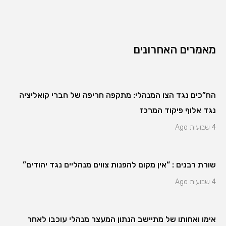
מאמרים האחרונים
הח”כים נגד הצו המנהלי: מתקפה חריפה של חברי קואליציה
נגד אלוף פיקוד המרכז
4 שבועות Ago
שורת רבנים : “אין מקום להפנות צווים מנהליים נגד יהודים”
4 שבועות Ago
אימו ואחותו של מתיישב הנתון המעצר מנהלי עוכבו לאחר