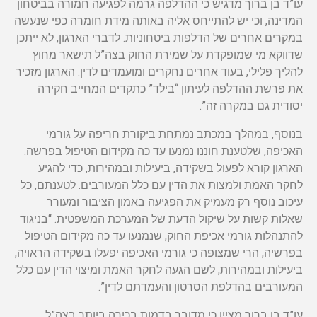
עו”ד בן ברוך מדגיש כי ההדלפה גרמה לפגיעה חמורה בביטחון
המדינה, וכי יש להתייחס אליה באותה מידת חומרה כפי שנעשה
במקרים אחרים של הדלפות ביטחוניות. לדברי הארגון, לא ייתכן
שדווקא מי שמופקדת על שמירת החוק בצה”ל תישאר מחוץ
להליך פלילי, בעוד אחרים נחקרים ומועמדים לדין. הארגון מזכיר
את פרשת ההדלפה לעיתון “בילד” כתקדים המחייב חקירה
יסודית גם במקרה זה”.
בנוסף, במהלך במכתב נמתחת ביקורת חריפה על גורמי
האכיפה, שלטענת חוננו נמנעו עד כה מקידום הטיפול בפרשה.
הארגון קורא לפעול בשקידה, ביעילות ובמהירות, כדי להגיע
לחקר האמת ולמצות את הדין עם כלל המעורבים. לטענתם, כל
עיכוב נוסף רק מעמיק את הפגיעה באמון הציבור ומעורר
שאלות קשות על שיקול הדעת של המערכת המשפטית. “בניגוד
להתנהלות גורמי אכיפת החוק, שנמנעו עד כה מקידום הטיפול
בפרשיה, הרי שמצופה כי גורמי האכיפה יפעלו בשקידה הראויה,
ביעילות ובמהירות, לשם הגעה לחקר האמת ומיצוי הדין עם כלל
המעורבים בהדלפת הסרטון והעמדתם לדין”.
עו”ד בן ברוך מציין כי מדובר בדמות בכירה ביותר בצה”ל,