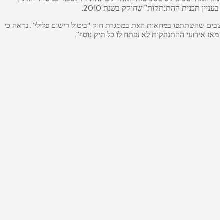
ין תכנית ההתנתקות” שחוקק בשנת 2010.
מהלכן נמחק באופן גורף הרישום הפלילי לכל המתיישבים שהשתתפו במחאות וזאת במסגרת חוק “ביטול רישום פלילי”. נראה כי
ז אירועי ההתנתקות לא נפתח לו כל תיק נוסף”.