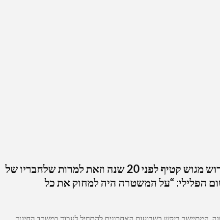
מתיישב אשר ביקש לעבוד במשרד החינוך נדחה בטענה כי קיים לו רישום פלילי על השתתפות במחאות נגד הגירוש מגוש קטיף לפני 20 שנה וזאת למרות שלחבריו של
רה בבקשה להסיר את הרישום הפלילי: “על המשטרה היה למחוק את כל
שה פולסקי מארגון חוננו פנה במכתב למשטרה בבקשה להסיר רישום פלילי של מתיישב על השתתפות במחאות נגד הגירוש מגוש קטיף לפני 20 שנה. המתיישב ביקש בשבועות האחרונים להתחיל לעבוד במשרד החינוך