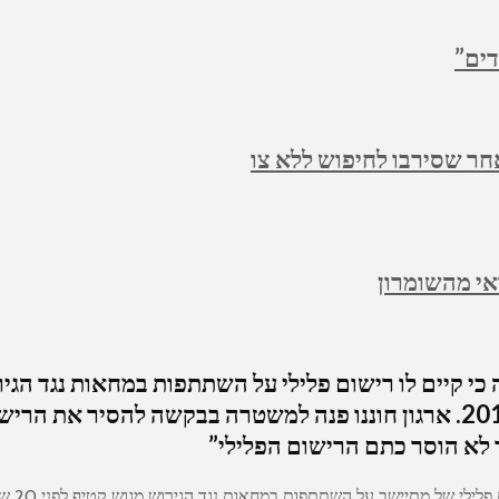
דים”
חר שסירבו לחיפוש ללא צו
י מהשומרון
המתיישב נמחק הרישום הפלילי במסגרת חוק משנת 2010. ארגון חוננו פנה למשט
לא הוסר כתם הרישום הפלילי”
עו”ד מ