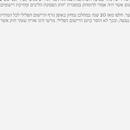
 אשר היה אמור להימחק במסגרת “חוק הפסקת הליכים ומחיקת רישומים בעני
עו”ד פולסקי מסר: “מרשי השתתף במחאות נגד הגירוש מגוש קטיף בהיותו נער. חלפו מאז 20 שנה ב
ה, ובכך לא הוסר כתם הרישום הפלילי. מרשי הינו אזרח שומר חוק אשר מא