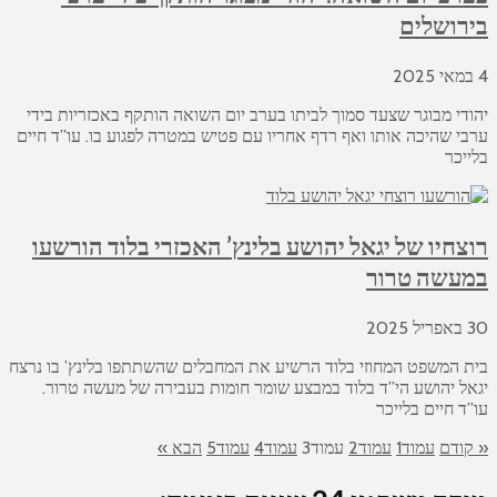
בירושלים
4 במאי 2025
יהודי מבוגר שצעד סמוך לביתו בערב יום השואה הותקף באכזריות בידי
ערבי שהיכה אותו ואף רדף אחריו עם פטיש במטרה לפגוע בו. עו”ד חיים
בלייכר
רוצחיו של יגאל יהושע בלינץ’ האכזרי בלוד הורשעו
במעשה טרור
30 באפריל 2025
בית המשפט המחוזי בלוד הרשיע את המחבלים שהשתתפו בלינץ’ בו נרצח
יגאל יהושע הי”ד בלוד במבצע שומר חומות בעבירה של מעשה טרור.
עו”ד חיים בלייכר
« קודם
עמוד
1
עמוד
2
עמוד
3
עמוד
4
עמוד
5
הבא »