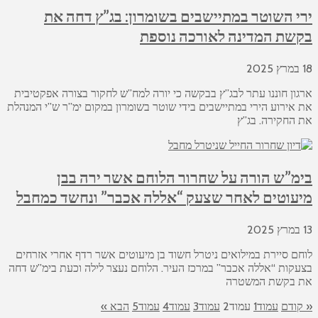
ירי השוטר במתיישבים בשומרון: בג”ץ דחה את
בקשת המדינה לאורכה נוספת
18 במרץ 2025
ארגון חוננו עתר לבג”ץ בבקשה כי יורה למח”ש לחקור בצורה אפקטיבית
את אירוע הירי במתיישבים בידי שוטר בשומרון במקום ימ”ר ש”י המנהלת
את החקירה. בג”ץ
בימ”ש הורה על שחרור הלוחם אשר ירה בבן
מיעוטים לאחר שצעק “אללה אכבר” ונחשד כמחבל
13 במרץ 2025
לוחם סיירת במילואים ניטרל חשוד בן מיעוטים אשר רדף אחרי אזרחים
בצעקות “אללה אכבר” במרכז העיר. הלוחם נעצר לילה וכעת בימ”ש דחה
את בקשת המשטרה
« קודם
עמוד
1
עמוד
2
עמוד
3
עמוד
4
עמוד
5
הבא »