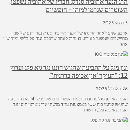
הרג הנער אהוביה סנדק: חבריו של אהוביה נשפטו,
השוטרים שגרמו למותו – חופשיים
5 במאי 2025
ארבע שנים לאחר הריגתו של הנער אהוביה סנדק נגזר דינם של שני
מתיישבים שנפצעו באירוע בו נהרג לאחר שרכבם ננגח על בלשי ימ”ר ש”י.
אחד
ינון מגל על התביעה שהגיש חוננו נגד גיא פלג וערוץ
12: “העיקר ‘אין אכיפה בררנית'”
28 באפריל 2025
העיתונאי ינון מגל פרסם בתכנית הפטריוטים של עכשיו14 את התביעה
שהגישו לוחמי כוח 100 באמצעות עו”ד מנשה יאדו מארגון חוננו נגד
העיתונאי גיא פלג, חדשות