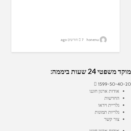
honenu
7 חודשים ago
מוקד משפטי 24 שעות ביממה:
1599-50-40-20
אודות ארגון חוננו
החדשות
גלריית וידאו
גלריות תמונות
צור קשר
אודות ארגון חוננו