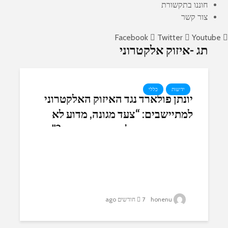
חוננו בתקשורת
צור קשר
Facebook
Twitter
Youtube
תג -איזוק אלקטרוני
ידיעות
כללי
יונתן פולארד נגד האיזוק האלקטרוני
למתיישבים: “צעד מגונה, מדוע לא
אזקו את המחבלים המשוחררים?”
honenu
7 חודשים ago