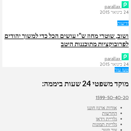
parallax
24 בינואר 2015
ידיעות
ושוב, שוטרי מחוז ש”י עושים הכל כדי למשוך יהודים
לפרובוקציות מתוכננות היטב
parallax
24 בינואר 2015
טען עוד
מוקד משפטי 24 שעות ביממה:
1599-50-40-20
אודות ארגון חוננו
החדשות
גלריית וידאו
גלריות תמונות
צור קשר