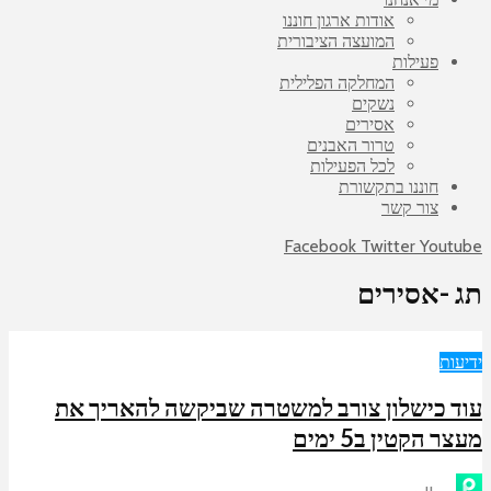
אודות ארגון חוננו
המועצה הציבורית
פעילות
המחלקה הפלילית
נשקים
אסירים
טרור האבנים
לכל הפעילות
חוננו בתקשורת
צור קשר
Facebook
Twitter
Youtube
תג -אסירים
ידיעות
עוד כישלון צורב למשטרה שביקשה להאריך את
מעצר הקטין ב5 ימים