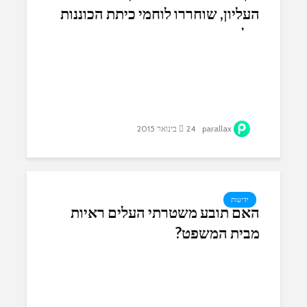
העליון, שוחררו לוחמי כיתת הכוננות
של איתמר
parallax
24 בינואר 2015
ידיעות
האם תובע משטרתי העלים ראיות
מבית המשפט?