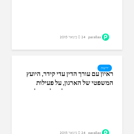
parallax
24 בינואר 2015
ידיעות
ראיון עם עורך הדין עדי קידר, היועץ
המשפטי של הארגון, על פעילות
ההגנה המשפטית שלנו על החיילים
והקצינים ששירתו במבצע צוק איתן.
parallax
24 בינואר 2015