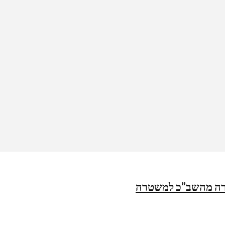
רה מהשב”כ למשטרה