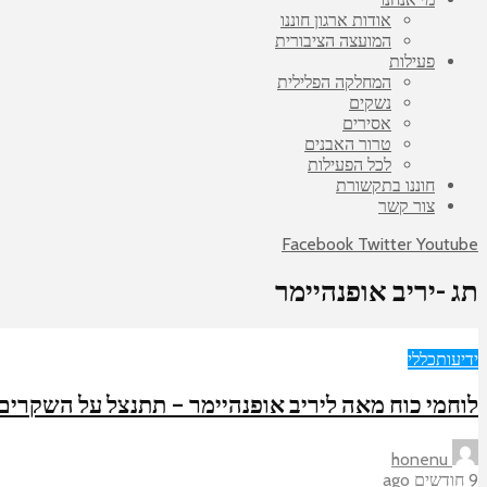
אודות ארגון חוננו
המועצה הציבורית
פעילות
המחלקה הפלילית
נשקים
אסירים
טרור האבנים
לכל הפעילות
חוננו בתקשורת
צור קשר
Facebook
Twitter
Youtube
תג -יריב אופנהיימר
ידיעות
כללי
לוחמי כוח מאה ליריב אופנהיימר – תתנצל על השקרים
honenu
9 חודשים ago