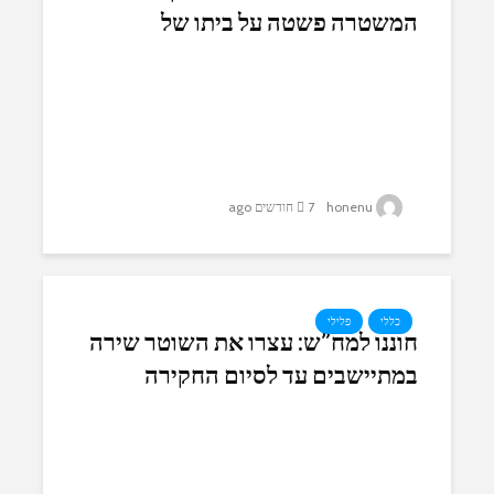
המשטרה פשטה על ביתו של
המתיישב שנורה בידי שוטר והפך
לנכה 100%
honenu
7 חודשים ago
כללי
פלילי
חוננו למח”ש: עצרו את השוטר שירה
במתיישבים עד לסיום החקירה