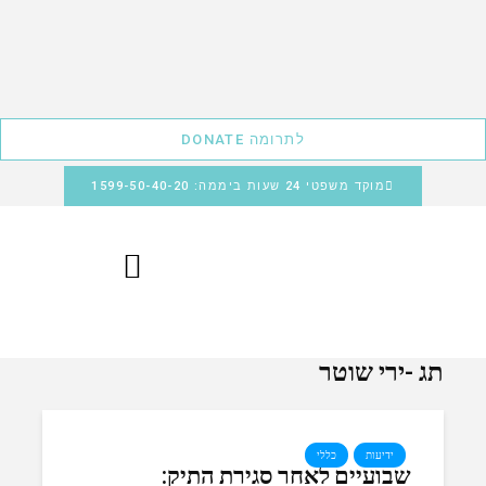
לתרומה DONATE
מוקד משפטי 24 שעות ביממה: 1599-50-40-20
תג -ירי שוטר
ידיעות
כללי
שבועיים לאחר סגירת התיק: