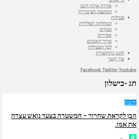
אודות ארגון חוננו
המועצה הציבורית
פעילות
המחלקה הפלילית
נשקים
אסירים
טרור האבנים
לכל הפעילות
חוננו בתקשורת
צור קשר
Facebook
Twitter
Youtube
תג -כישלון
ידיעות
הבן לקראת שחרור – המשטרה בצעד נואש עצרה
את אמו.