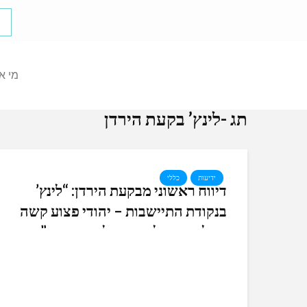
מי א
תג -לינץ’ בקעת הירדן
ידיעות
כללי
דיווח ראשוני מבקעת הירדן: “לינץ’
בנקודת התיישבות – יהודי פצוע קשה
מסלע שהשליכו מחבלים בראשו”