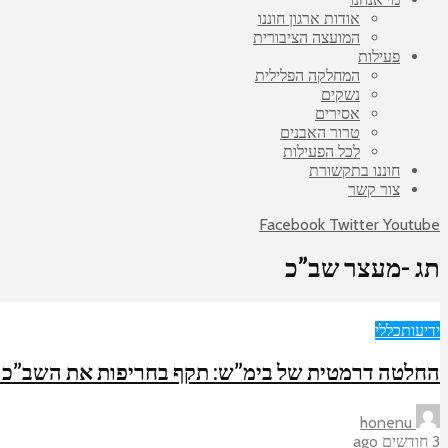
אודות ארגון חוננו
המועצה הציבורית
פעילות
המחלקה הפלילית
נשקים
אסירים
טרור האבנים
לכל הפעילות
חוננו בתקשורת
צור קשר
Facebook
Twitter
Youtube
תג -מעצר שב”כ
ידיעות
כללי
החלטה דרמטית של בימ”ש: תקף בחריפות את השב”כ ע
honenu
3 חודשים ago