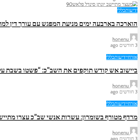
ידיעות
כללי
הוארכה בארבעה ימים מניעת המפגש עם עורך דין למ
honenu
3 חודשים ago
אזרחי
ידיעות
כללי
ביישוב אש קודש תוקפים את השב”כ: “פשטו בשבת על ג
honenu
3 חודשים ago
אזרחי
ידיעות
כללי
מרדף מטורף בשומרון: עשרות אנשי שב”כ עצרו מתיישב
honenu
3 חודשים ago