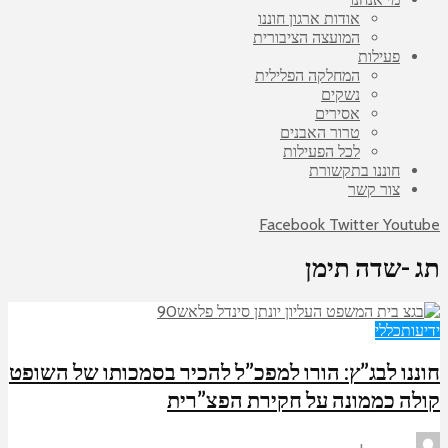
אודות ארגון חוננו
המועצה הציבורית
פעילות
המחלקה הפלילית
נשקים
אסירים
טרור האבנים
לכל הפעילות
חוננו בתקשורת
צור קשר
Facebook
Twitter
Youtube
תג -שדה תימן
ידיעות
כללי
חוננו לבג”ץ: הורו למפכ”ל להכיר בסמכותו של השופט
קולה כממונה על חקירת הפצ”רית