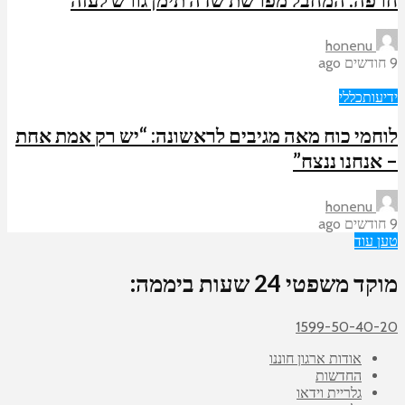
honenu
9 חודשים ago
ידיעות
כללי
לוחמי כוח מאה מגיבים לראשונה: “יש רק אמת אחת
– אנחנו ננצח”
honenu
9 חודשים ago
טען עוד
מוקד משפטי 24 שעות ביממה:
1599-50-40-20
אודות ארגון חוננו
החדשות
גלריית וידאו