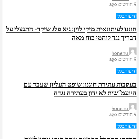
9 חודשים ago
ידיעות
כללי
חוננו לעיתונאית מיקי לוין: גיא פלג שיקר- התנצלי על
דבריך נגד לוחמי כוח מאה
honenu
9 חודשים ago
ידיעות
כללי
בעקבות עתירת חוננו: שופט העליון שעבד עם
היועמ”שית לא ידון בעתירה נגדה
honenu
9 חודשים ago
ידיעות
כללי
חרפה: המחבל מפרשת שדה תימן גורש לעזה