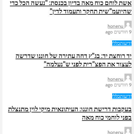
אשת לוחם כוח מאה בדיון בכנסת: “נעשה הכל כדי
שהיועמ”שית תחקר ותעמוד לדין”
honenu
9 חודשים ago
ידיעות
כללי
יד רוחצת יד: בג”ץ דחה עתירה של חוננו שדרשה
לעצור את הפצ”רית לפני ש”נעלמה”
honenu
9 חודשים ago
ידיעות
כללי
בעקבות דרישת חוננו: העיתונאית מיקי לוין מתנצלת
בפני לוחמי כוח מאה
honenu