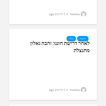
honenu
3 חודשים ago
ידיעות
כללי
לאחר דרישת חוננו: זהבה גאלון
מתנצלת
honenu
3 חודשים ago