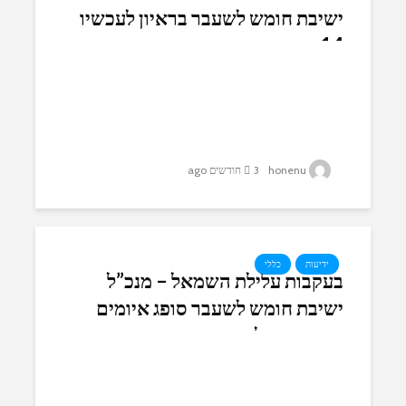
ישיבת חומש לשעבר בראיון לעכשיו
14
honenu
3 חודשים ago
ידיעות
כללי
בעקבות עלילת השמאל – מנכ”ל
ישיבת חומש לשעבר סופג איומים
והטרדות בלתי פוסקות