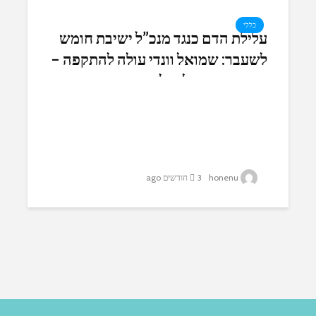
כללי
עלילת הדם כנגד מנכ”ל ישיבת חומש
לשעבר: שמואל וונדי עולה להתקפה –
דורש פיצוי של מיליונים מתנועת
‘עומדים ביחד’ ושורת בכירים בשמאל
honenu
3 חודשים ago