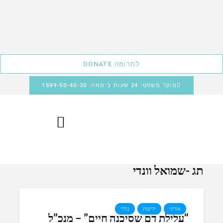
לתרומה DONATE
מוקד משפטי 24 שעות ביממה: 1599-50-40-20
תג -שמואל וונדי
אזרחי
ידיעות
כללי
“עלילת דם שסיכנה חיים” – מנכ”ל