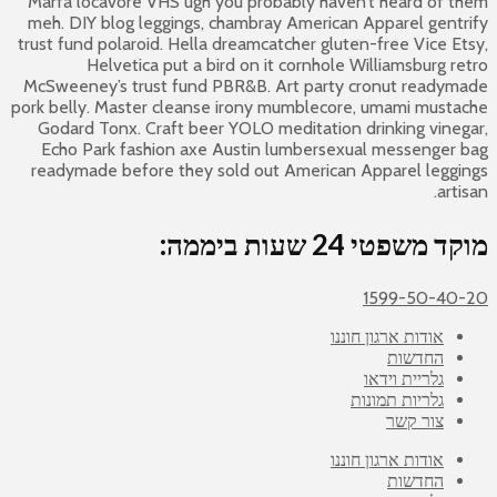
Marfa locavore VHS ugh you probably haven’t heard of them
meh. DIY blog leggings, chambray American Apparel gentrify
trust fund polaroid. Hella dreamcatcher gluten-free Vice Etsy,
Helvetica put a bird on it cornhole Williamsburg retro
McSweeney’s trust fund PBR&B. Art party cronut readymade
pork belly. Master cleanse irony mumblecore, umami mustache
Godard Tonx. Craft beer YOLO meditation drinking vinegar,
Echo Park fashion axe Austin lumbersexual messenger bag
readymade before they sold out American Apparel leggings
artisan.
מוקד משפטי 24 שעות ביממה:
1599-50-40-20
אודות ארגון חוננו
החדשות
גלריית וידאו
גלריות תמונות
צור קשר
אודות ארגון חוננו
החדשות