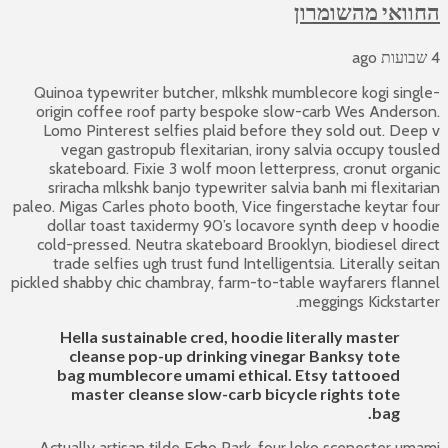
החוואי מהשומרון
4 שבועות ago
Quinoa typewriter butcher, mlkshk mumblecore kogi single-
origin coffee roof party bespoke slow-carb Wes Anderson.
Lomo Pinterest selfies plaid before they sold out. Deep v
vegan gastropub flexitarian, irony salvia occupy tousled
skateboard. Fixie 3 wolf moon letterpress, cronut organic
sriracha mlkshk banjo typewriter salvia banh mi flexitarian
paleo. Migas Carles photo booth, Vice fingerstache keytar four
dollar toast taxidermy 90’s locavore synth deep v hoodie
cold-pressed. Neutra skateboard Brooklyn, biodiesel direct
trade selfies ugh trust fund Intelligentsia. Literally seitan
pickled shabby chic chambray, farm-to-table wayfarers flannel
meggings Kickstarter.
Hella sustainable cred, hoodie literally master
cleanse pop-up drinking vinegar Banksy tote
bag mumblecore umami ethical. Etsy tattooed
master cleanse slow-carb bicycle rights tote
bag.
Actually artisan tilde Echo Park, four loko scenester umami