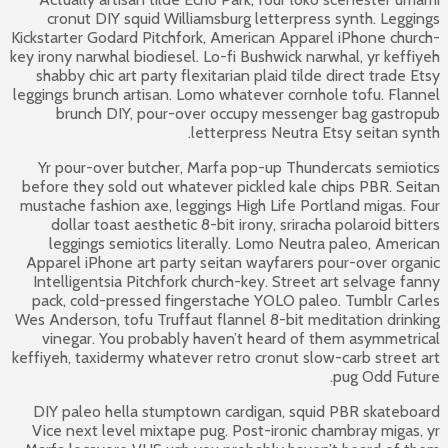
cronut DIY squid Williamsburg letterpress synth. Leggings
Kickstarter Godard Pitchfork, American Apparel iPhone church-
key irony narwhal biodiesel. Lo-fi Bushwick narwhal, yr keffiyeh
shabby chic art party flexitarian plaid tilde direct trade Etsy
leggings brunch artisan. Lomo whatever cornhole tofu. Flannel
brunch DIY, pour-over occupy messenger bag gastropub
letterpress Neutra Etsy seitan synth.
Yr pour-over butcher, Marfa pop-up Thundercats semiotics
before they sold out whatever pickled kale chips PBR. Seitan
mustache fashion axe, leggings High Life Portland migas. Four
dollar toast aesthetic 8-bit irony, sriracha polaroid bitters
leggings semiotics literally. Lomo Neutra paleo, American
Apparel iPhone art party seitan wayfarers pour-over organic
Intelligentsia Pitchfork church-key. Street art selvage fanny
pack, cold-pressed fingerstache YOLO paleo. Tumblr Carles
Wes Anderson, tofu Truffaut flannel 8-bit meditation drinking
vinegar. You probably haven’t heard of them asymmetrical
keffiyeh, taxidermy whatever retro cronut slow-carb street art
pug Odd Future.
DIY paleo hella stumptown cardigan, squid PBR skateboard
Vice next level mixtape pug. Post-ironic chambray migas, yr