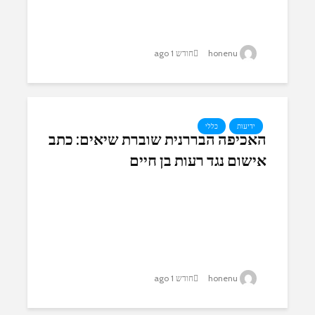
honenu
חודש 1 ago
ידיעות
כללי
האכיפה הבררנית שוברת שיאים: כתב
אישום נגד רעות בן חיים
honenu
חודש 1 ago