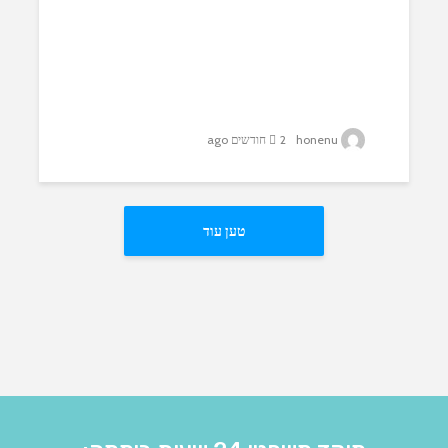
honenu
2 חודשים ago
טען עוד