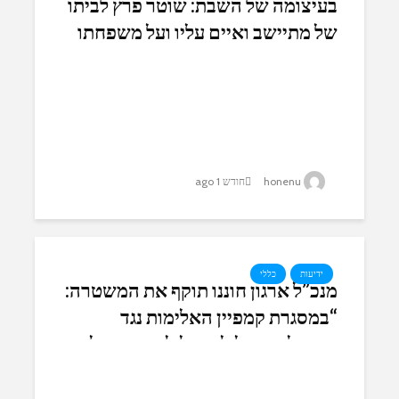
בעיצומה של השבת: שוטר פרץ לביתו
של מתיישב ואיים עליו ועל משפחתו
honenu
חודש 1 ago
ידיעות
כללי
מנכ”ל ארגון חוננו תוקף את המשטרה:
“במסגרת קמפיין האלימות נגד
מתנחלים מעלילים עלילת שווא על
מתיישב גיבור וישר דרך”