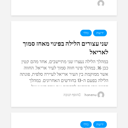
honenu
ידיעות
כללי
שני עצורים הלילה בפינוי מאחז סמוך
לאריאל
במהלך הלילה נעצרו שני מתיישבים, אחד מהם קטין
כבן 16, במהלך פינוי חווה סמוך לעיר אריאל. החווה
אשר ממוקמת בין העיר אריאל לעיירה סלפית, פונתה
הלילה בפעם ה-13 בחודשים האחרונים. במהלך
הפינוי ניסו הכוחות להחרים את עדר הצאן של...
honenu
הוסף תגובה
ידיעות
כללי