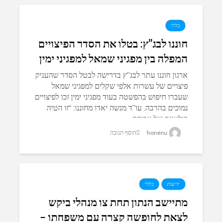
כללי
חוננו לבג”ץ: בטלו את הסדר הפיצויים
המפלה בין מפגיני שמאל למפגיני ימין
ארגון חוננו עתר לבג”ץ בדרישה לבטל הסדר שהעניק
פיצויים של עשרות אלפי שקלים למפגיני שמאל
שעברו חיפוש בהפשטה בעוד מפגיני ימין זכו לפיצויים
נמוכים בהרבה. עו”ד מנשה יאדו מחוננו: “זו הטיה
פוליטית של עבודת...
honenu
הוסף תגובה
ידיעות
כללי
מתיישב הנתון תחת צו מנהלי ביקש
לצאת לחופשה קצרה עם משפחתו –