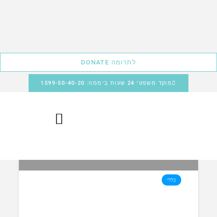
לתרומה DONATE
מוקד משפטי 24 שעות ביממה: 1599-50-40-20
כללי
הח”כים נגד הצו המנהלי: מתקפה
חריפה של חברי קואליציה נגד אלוף