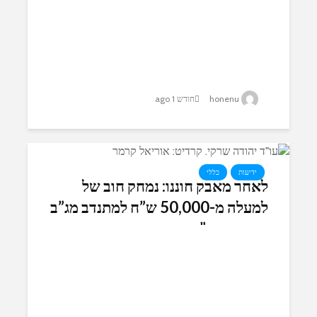
honenu
חודש 1 ago
ידיעות
כללי
לאחר מאבק חוננו: נמחק חוב של
למעלה מ-50,000 ש”ח למתנדב מג”ב
שירה בשב”ח