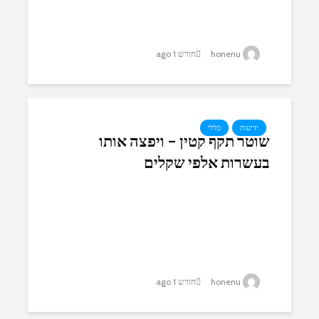
honenu
חודש 1 ago
ידיעות
כללי
שוטר תקף קטין – ויפצה אותו
בעשרות אלפי שקלים
honenu
חודש 1 ago