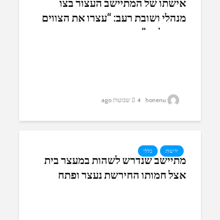
אישתו של המתיישב העצור בצו
מנהלי ושובת רעב: “עצרו את הצווים
המנהליים”
honenu
4 שבועות ago
ידיעות
כללי
מתיישב שנדרש לשהות במעצר בית
אצל חמותו החירשת נעצר ופתח
בשביתת רעב