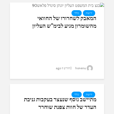
ידיעות
כללי
המאבק לשחרורו של החוואי
מהשומרון מגיע לבימ”ש העליון
honenu
חודש 1 ago
ידיעות
כללי
מתיישב נוסף שנעצר בעקבות גניבת
העדר של חוות צפנת שוחרר