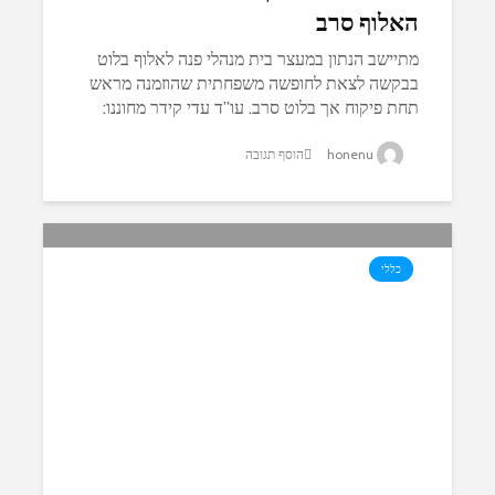
האלוף סרב
מתיישב הנתון במעצר בית מנהלי פנה לאלוף בלוט
בבקשה לצאת לחופשה משפחתית שהוזמנה מראש
תחת פיקוח אך בלוט סרב. עו”ד עדי קידר מחוננו:
“על כוחות הביטחון לעסוק יומם ולילה ברדיפת האויב
honenu
הוסף תגובה
הערבי ולא ברדיפה אחרי אחיהם...
כללי
המתיישב העצור בצו מנהלי ושובת
רעב יובא היום לבית המשפט