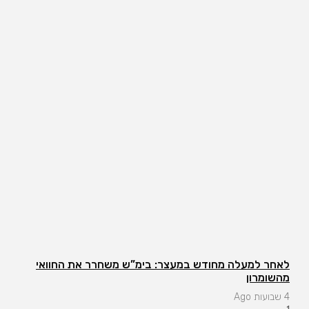
לאחר למעלה מחודש במעצר: בימ”ש משחרר את החוואי
מהשומרון
4 שבועות Ago