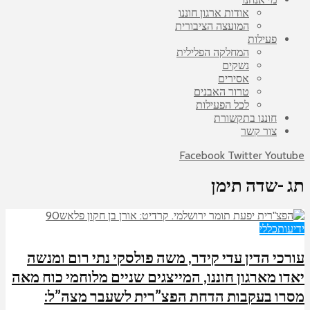
אודות ארגון חוננו
המועצה הציבורית
פעילות
המחלקה הפלילית
נשקים
אסירים
טרור האבנים
לכל הפעילות
חוננו בתקשורת
צור קשר
Facebook
Twitter
Youtube
תג -שדה תימן
ידיעות
כללי
עורכי הדין עדי קידר, משה פולסקי נתי רום ומנשה
יאדו מארגון חוננו, המייצגים שניים מלוחמי כוח מאה
מסרו בעקבות הדחת הפצ”רית לשעבר מצה”ל: