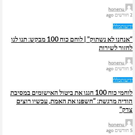
honenu
2 חודשים ago
ידיעות
כללי
“אנחנו לא נשתוק” | לוחם כוח 100 מבקש: תנו לנו
לחזור לשירות
honenu
5 חודשים ago
ידיעות
כללי
לוחמי כוח 100 חגגו את ביטול האישומים במסיבת
הודיה מרגשת: “חשפנו את האמת, עכשיו רוצים
צדק”
honenu
5 חודשים ago