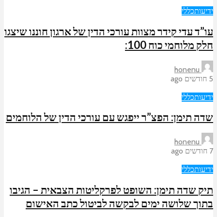
ידיעות
כללי
עו”ד עדי קידר מצוות עורכי הדין של ארגון חוננו שיצגו
חלק מלוחמי כוח 100:
honenu
5 חודשים ago
ידיעות
כללי
שדה תימן: הפצ”ר ייפגש עם עורכי הדין של הלוחמים
honenu
7 חודשים ago
ידיעות
כללי
תיק שדה תימן: השופט לפרקליטות הצבאית – הגיבו
בתוך שלושה ימים לבקשה לביטול כתב האישום