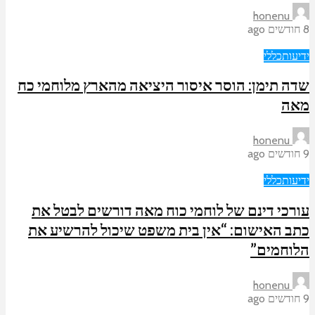
honenu
8 חודשים ago
ידיעות
כללי
שדה תימן: הוסר איסור היציאה מהארץ מלוחמי כח
מאה
honenu
9 חודשים ago
ידיעות
כללי
עורכי דינם של לוחמי כוח מאה דורשים לבטל את
כתב האישום: “אין בית משפט שיכול להרשיע את
הלוחמים”
honenu
9 חודשים ago