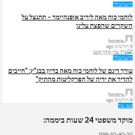
ידיעות
כללי
לוחמי כוח מאה ליריב אופנהיימר – תתנצל על
השקרים שהפצת עלינו
honenu
9 חודשים ago
ידיעות
כללי
עורך דינם של לוחמי כוח מאה בדיון בבג”ץ: “חייבים
להדיר את ידיה של הפרקליטות מהתיק”
honenu
9 חודשים ago
טען עוד
מוקד משפטי 24 שעות ביממה:
1599-50-40-20