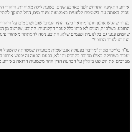
אירוע התקיפה התרחש לפני כארבע שנים, בשעת לילה מאוחרת. היהודי היה 
עסוק באותה עת בשטיפת קלנועית באמצעות צינור מים, החל התוקף להתיז ל
בערר שהגיש ארגון חוננו מתואר כיצד התיז הערבי שוב ושוב מים על היהודי
התובע. בשלב זה, המים לא כוונו כלל לעבר הקלנועית. התובע, שנרטב מן המ
שהמים פגעו גם בקלנועית ופעמים שלא. התובע ניסה להסתתר מאחורי פינת 
הנתבע לעבר התובע”.
עו”ד בלייכר מסר: “מדובר בפעולה אנטישמית מכוערת שמטרתה להשפיל ולפג
יעבור בשתיקה כאילו מדובר בקונדס ותו לא, בפעם הבאה זה יפגוש אותנו 
מברכים את השופט ביאלין על הכרעת הדין החד משמעית הרואה באירוע מעש