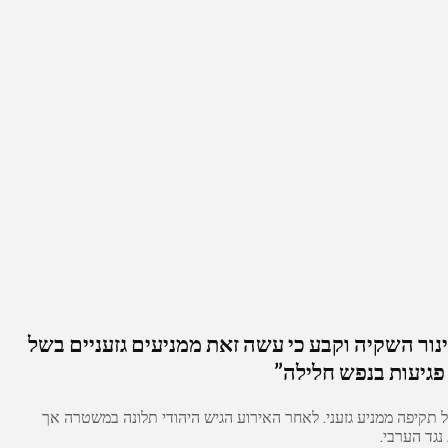
ור השקיה וקבע כי עשה זאת ממניעים גזעניים בשל
 פגיעות בנפש חלילה”
 תקיפה ממניע גזעני. לאחר האירוע הגיש היהודי תלונה במשטרה אך
נגד הערבי.