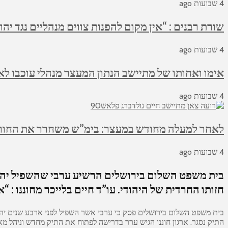
4 שבועות ago
שורת רבנים : “אין מקום להפנות צווים מנהליים נגד יהו
4 שבועות ago
אימו ואחותו של מתיישב הנתון המעצר מנהלי עוכבו לא
4 שבועות ago
לאחר למעלה מחודש במעצר: בימ”ש משחרר את החווא
4 שבועות ago
בית משפט השלום בירושלים הרשיע ערבי שהשפיל יהודי
חזותו החרדית של היהודי. עו”ד חיים בלייכר מחוננו :
בית משפט השלום בירושלים פסק כי ערבי אשר השפיל לפני ארבע שנים יהוד
התיק נסגר. ארגון חוננו הגיש ערר בדרישה לפתוח את התיק מחדש וניהל מא