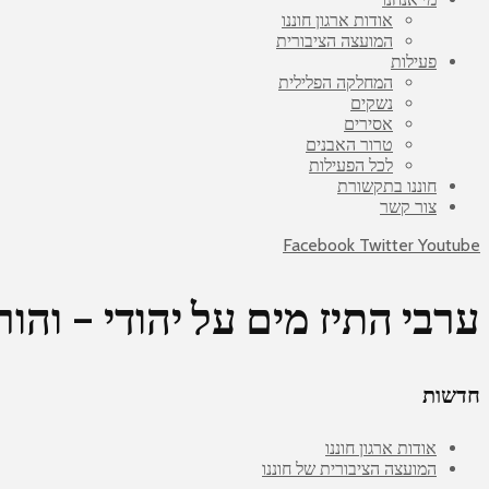
אודות ארגון חוננו
המועצה הציבורית
פעילות
המחלקה הפלילית
נשקים
אסירים
טרור האבנים
לכל הפעילות
חוננו בתקשורת
צור קשר
Facebook
Twitter
Youtube
ערבי התיז מים על יהודי – והו
חדשות
אודות ארגון חוננו
המועצה הציבורית של חוננו