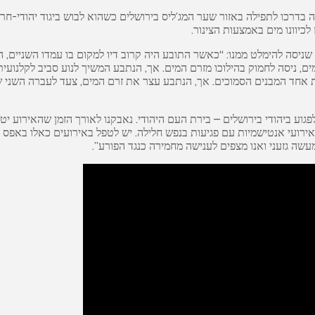
בדרכו לתפילה באזור שער המג’ליס בירושלים כשהוא לבוש ביגוד יהודי-חר
כיוונו מים באמצעות הצינור.
 שניסה להימלט ממנו: “כאשר התובע היה קרוב דיו למקום בו עמדו השניים, ה
ים, ניסה לחמוק בהילוכו מזרם המים. אך, הנתבע המשיך לנוע סביב לקלנועי
אחד המבנים הסמוכים. אך, הנתבע עצר את זרם המים, צעד לעברה השני של ה
וע ביהודי בירושלים – בירת העם היהודי. נאבקנו לאורך הזמן שהאירוע יטו
באירועי אנטישמיות עם פגיעות בנפש חלילה. יש לטפל באירועים כאלו באפס
ה גזעני ואנו מצפים לענישה מחמירה כנגד הפורע”.