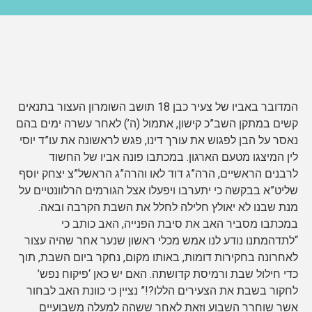
המדובר באביו של צעיר כבן 18 תושב השומרון העצור בתנאים
קשים במתקן השב”כ קישון, אתמול (ה’) לאחר עשרה ימים בהם
נאסר על הבן לפגוש את עורך דינו, פגש לראשונה את עו”ד יוסי
לין המיצגו מטעם
הארגון. במכתבו פונה אביו של החשוד
לרבנים הראשיים, הרה”ג דוד לאו והרה”ג הראשל”צ יצחק יוסף
שליט”א בבקשה כי יתערבו ויפעלו אצל הגורמים הרלוונטיים על
מנת שבנו לא יאולץ חלילה לחלל את השבת הקרבה ובאה.
במכתבו מסביר האב את סיבת הפנייה, האב כותב כי
“לתדהמתנו נודע לנו אמש מכלי ראשון שנער אחר שהיה עצור
לאחרונה בחקירות דומות, באותו מקום, נחקר ביום השבת, תוך
כדי חילול שבת ורמיסת קדושתה. האם יש כאן ‘פיקוח נפש’
לחקור בשבת את הצעירים הללו?!” נציין כי כוונת האב לבחור
אשר שוחרר השבוע וזאת לאחר ששהה למעלה משבועיים