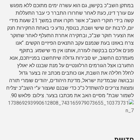
במתקן השב”כ בקישון, גם הוא עשרה ימים מתוכם ללא מפגש
עם עורך דינו, כעת לאחר שחרורו התברר כי עבר התעללות
קשה בידי חוקרי השב”כ אשר חקרו אותו במשך 21 שעות מידי
יום, לרבות יום שישי ושבת, בנוסף, נודע כי באחת החקירות חנק
את הצעיר חוקר שב”כ, ובחקירה אחרת התעלף לאחר שחוקר
צרח באוזנו בעת שנמנם עקב התנאים הפיזיים הקשים. “אנו
פונים אליכם בבקשה לעזרה, אותנו אין מי שישמע. בתוקף
מעמדכם החשוב, יש סבירות גדולה שיתחשבו בפנייתכם, אנא
התערבו אצל הגורמים הרלוונטיים על מנת שבננו לא יאולץ
לחלל חלילה את השבת, אנו כותבים מכתב זה בצער גדול
ובבושה שבמדינת ישראל, מדינת היהודים, יהודים שומרי תורה
ומצוות צריכים להשתדל כ”כ כדי שבנם שעצור ע”י השב”כ יצליח
לשמור שבת” מסיים האב את מכתבו בצער. צילום: פלאש 90.
חדשות