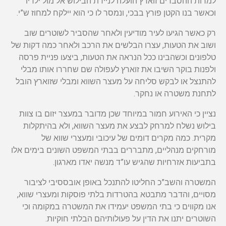
למרות ההסברים זוארץ הועלה לניידת הבילוש אל מול ילדיו
וכאשר בנו הקטן פורץ בבכי, ונמסר לו כי הוא יילקח למחוז ש”י.
רק כאשר הגיעו לעיר מודיעין ולאחר שהסביר לשוטרים שוב
ושוב את הטעות, עצרו הבלשים את הרכב ולאחר כמה דקות של
טלפונים וכשהבינו ככל הנראה את הטעות, ביצעו פניית פרסה
ולפנות בוקר השיבו את זוארץ לעפולה שם שחררו אותו מבלי
להתנצל או לבקש סליחה על מעצר השווא ומבלי שזוארץ הובל
לתחנת משטרה או נחקר.
נציין כי האירוע חמור במיוחד שכן מדובר במעצר יזום בו צוות
בילוש נשלח למרחק לבצע את מעצר השווא, ולא בהיתקלות
מקרית. כמה מקרים דומים של עיכובי ומעצרי שווא של
מורחקים מנהליים, מתבררים בבתי המשפט השונים בימים אלו
בתביעות אזרחיות שהגיש עו”ד מנשה יאדו מארגון.
המשטרה והשב”כ החליטו להתנכל באופן אובססיבי לציבור
מסויים, והדבר מתבטא בהטרדות בלתי פוסקות ומעצרי שווא,
אנו מקווים כי בתי המשפט יעמידו את המשטרה במקומה וכי
השוטרים יתנו את הדין על פעולותיהם הבלתי חוקיות.