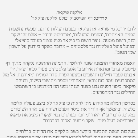
אלקנה פיקאר.
קרדיט:
דף הפייסבוק ‘כולנו אלקנה פיקאר’
לדבריו “כל מי שראה את פיקאר בפנים רעולות נרתע.. ‘עכשיו נחשפות
הפנים האמתיות’, ‘הפנים הרעולות’, ‘טרוריסט יהודי’ – אולם זהו שקר
וכזב, רושם מטעה.. נוצר רושם כי פיקאר מציג עצמו כעובד סוציאלי
ובפועל פועל באלימות נגד פלסטינים – מדובר בשקר ביודעין על חשבון
שמו הטוב”.
האמת מאחורי התמונה שונה לחלוטין. התמונה החתוכה נלקחה מתוך דף
פייסבוק ערבי ומתארת אירוע בו אלפי פלסטינים צעדו לכיוון יצהר, ידו
אבנים לעבר חיילים ותושבים וביצעו הפרת סדר המונית ומאורגנת. אל מול
המתפרעים עמד כוח צבאי, ומאחוריו מספר מתושבי הישוב, ובניהם
פיקאר. כיסוי הפנים נבע כצעד הגנתי מפני הגז המדמיע בו השתמשו
החיילים נגד המתפרעים.
בסרטון המלא מהאירוע ניתן לראות כי פיקאר לא ביצע פעולה אלימה
כלשהי, ובהמשך אף הוריד את כיסוי הפנים ושוחח עם אחד השוטרים
במקום. לדברי עו”ד יאדו “מדובר בפרסום נבזי ושקרי המציג את פיקאר
כטרוריסט רעול פנים.. שקר מכוער ואסור בפרסום”.
בעקבות הגשת התביעה ביקשו בשב”כ לקיים את הדיונים בדלתיים
סגורות, היות ודיון פתוח “עלול להביא לחשיפת מידע אשר פרסומו אסור