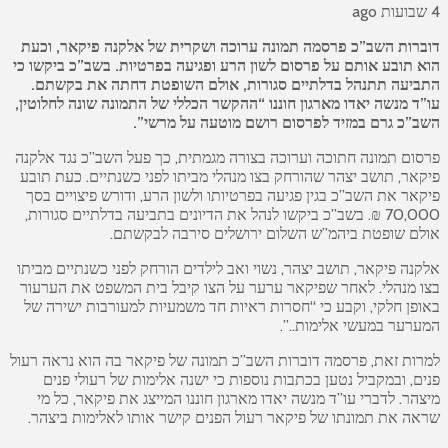
4 שבועות ago
דוברות השב”כ פרסמה תמונה ערוכה ושקרית של אלקנה פיקאר, וכעת
הוא תובע אותם על פרסום לשון הרע ופגיעה בפרטיות. בשב”כ ביקשו כי
התביעה תתנהל בדלתיים סגורות, אולם השופטת דחתה את בקשתם.
עו”ד מנשה יאדו מארגון חוננו “ההקשר הכללי של התמונה שונה לחלוטין,
השב”כ גרם במזיד לפרסום רושם מוטעה על מרשי”.
פרסום תמונה חתוכה וערוכה בצורה מגמתית, כך פעל השב”כ נגד אלקנה
פיקאר, תושב יצהר שהורחק בצו מנהלי מביתו לפני כשנתיים. כעת תובע
פיקאר את השב”כ בגין פגיעה בפרטיותו ולשון הרע, ודורש פיצויים בסך
70,000 ₪. בשב”כ ביקשו לנהל את הדיונים בתביעה בדלתיים סגורות,
אולם שופטת ביהמ”ש השלום ירושלים סירבה לבקשתם.
אלקנה פיקאר, תושב יצהר, נשוי ואב לילדים הורחק לפני כשנתיים מביתו
בצו מנהלי. לאחר שפיקאר ערער על הצו קיבל בית המשפט את הערעור
באופן חלקי, וקבע כי “חסרות ראיות חד משמעיות למעורבות ישירה של
המערער במעשי אלימות..”.
למרות זאת, פרסמה דוברות השב”כ תמונה של פיקאר בה הוא נראה רעול
פנים, ובמקביל נטען בכתבות נוספות כי ישנה אלימות של רעולי פנים
מיצהר. לדברי עו”ד מנשה יאדו מארגון חוננו המייצג את פיקאר, כל מי
שראה את תמונתו של פיקאר רעול הפנים קישר אותו לאלימות ביצהר.