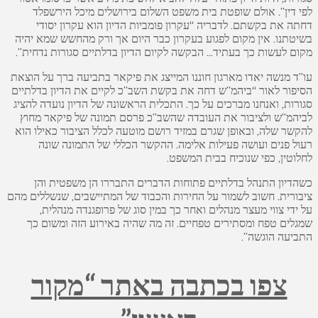
לפי דין”. אולם שופטת בית משפט השלום בירושלים מיכל הירשפלד
דחתה את בקשתם. לדבריה “עקרון פומביות הדיון הוא עקרון יסודי
בשיטתנו. אין מקום לפגוע בעקרון כבר היום אך ורק מהחשש שמא יהיה
מקום לעשות כך בעתיד… הבקשה לקיום הדיון בדלתיים סגורות נדחית”.
עו”ד מנשה יאדו מארגון חוננו המייצג את פיקאר בתביעה ברך על הוצאת
הסיפור לאור “ביהמ”ש דחה את בקשת השב”כ לקיים את הדיון בדלתיים
סגורות, ואנחנו מברכים על כך. התכלית הראשונה של הדיון נועדה להציג
לביהמ”ש ולציבור את העובדה שהשב”כ פרסם תמונה של פיקאר מחוץ
להקשר שלה, ובאופן שגרם במזיד רושם מוטעה לכלל הציבור כאילו הוא
רעול פנים ועושה פעילות אלימה. ההקשר הכללי של התמונה שונה
לחלוטין, כפי שנוכיח בבית המשפט.
כשהדיון התנהל בדלתיים פתוחות הדברים התבררו הן משפטית והן
ציבורית. חשוב לשמור על החירות והכבוד של המתיישבים, שנשללים מהם
על ידי צווי מעצר מנהלים ואחר כך במין סוג של פרופגנדה מנהלית,
שמגלים טפח ומסתירים טפחיים. זה מה שהיה באירוע הזה ומשום כך
התביעה הוגשה”.
צפו בכתבה באתר “מקור