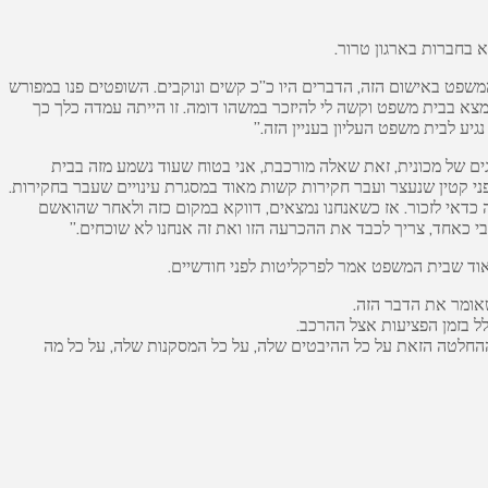
 בחברות בארגון טרור.
המשפט באישום הזה, הדברים היו כ”כ קשים ונוקבים. השופטים פנו במפורש
להסביר את ההיפוך הזה של הדברים בצורה של 180 מעלות. אני הרבה מאוד שנים נמצא בבית משפט וקשה לי להיזכר במשהו דומה. זו הייתה עמדה כלך כך
יע לבית משפט העליון בעניין הזה.”
א הופכת אותו לטרוריסט, משום שהוא נגיד ניקב צמיגים של מכונית, זאת שאלה מורכבת, אני בטוח שעוד נשמע מזה בבית
פני קטין שנעצר ועבר חקירות קשות מאוד במסגרת עינויים שעבר בחקירות.
ה כדאי לזכור. אז כשאנחנו נמצאים, דווקא במקום כזה ולאחר שהואשם
רבי כאחד, צריך לכבד את ההכרעה הזו ואת זה אנחנו לא שוכחים.”
מאוד שבית המשפט אמר לפרקליטות לפני חודשיים.
שאומר את הדבר הזה.
 בזמן הפציעות אצל ההרכב.
 ההחלטה הזאת על כל ההיבטים שלה, על כל המסקנות שלה, על כל מה