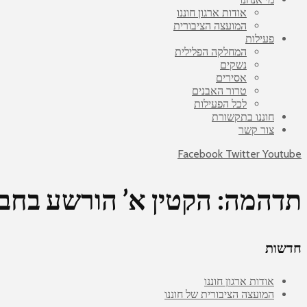
אודות ארגון חוננו
המועצה הציבורית
פעילות
המחלקה הפלילית
נשקים
אסירים
טרור האבנים
לכל הפעילות
חוננו בתקשורת
צור קשר
Facebook
Twitter
Youtube
תדהמה: הקטין א’ הורשע בחבר
חדשות
אודות ארגון חוננו
המועצה הציבורית של חוננו