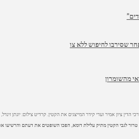
דים”
חר שסירבו לחיפוש ללא צו
י מהשומרון
כי הדין ציון אמיר ועדי קידר המייצגים את הקטין. קרדיט צילום: יונתן זינדל, פל
ור לגבי הקטין מתיק עלילת דומא, הפכו השופטים את דעתם והרשיעו את הק