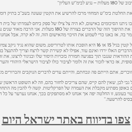
”ש העליון”
פו את החלטת בימ”ש המחוזי מרכז להרשיע את הקטין שעונה בשב”כ בתיק דומא
ו ניתנו הסיכומים באישום, לא היה צל צילו של ספק ביחס לעמדתו של בית 
לתביעה וביקשו להסכים לזיכוי של הנאשם הקטין. אנחנו לא יודעים 
בה, אז באנו כדי לשמוע את הזיכוי מהאישום הזה, זה לא קרה, אבל אנחנו נג
עו”ד אמיר הוסיף “בימ”ש העליון צריך להכריע האם התרברבות מסויימת של קטין בגיל 15 או 16 הי
הדברים האלו ירדו ואינם עוד, אפילו לא קשירת קשר לרצח וצריך להתנצל ב
ודאות שנגבו תוך בפגיעה חמורה בזכויות היסוד שלו ובניגוד לרצונו, את ז
פית, אז כדאי לזכור את זה ולומר לציבור כולו לציבור הישראלי היהודי והע
 זוכרים, אתם הייתם פה ונכחתם, והייתם עדים לדברים הנוקבים והברורים 
בי לבן, שאין להם קייס, שהם צריכים לחזור בהם, וזה לא השופט הראשון 
באופן מפתיע מקבלת את העמדה של הפרקליטות. קשה לי להבין מה התחולל
וי בעונש, זו החלטה יפה אך אנחנו לא מסתפקים בכך, אנחנו נערער על כל
בסיס להרשעה.”
צפו בדיווח באתר ישראל היום