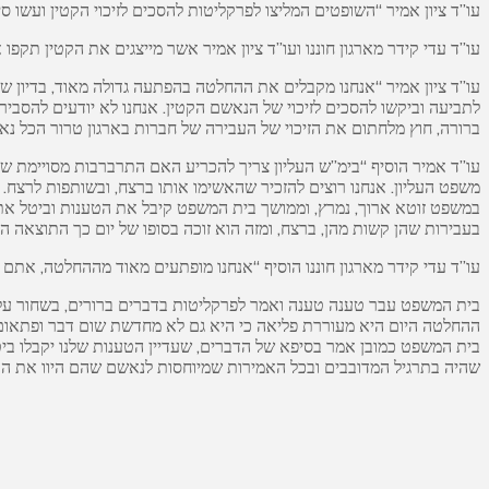
עו”ד ציון אמיר “השופטים המליצו לפרקליטות להסכים לזיכוי הקטין ועשו סיבוב של 180 מעלות – נגיע לבימ
עו”ד עדי קידר מארגון חוננו ועו”ד ציון אמיר אשר מייצגים את הקטין תק
עו”ד ציון אמיר “אנחנו מקבלים את ההחלטה בהפתעה גדולה מאוד, בדיון שב
ברורה, חוץ מלחתום את הזיכוי של העבירה של חברות בארגון טרור הכל נאמר 
משפט העליון. אנחנו רוצים להזכיר שהאשימו אותו ברצח, ובשותפות לרצח. 
במשפט זוטא ארוך, נמרץ, וממושך בית המשפט קיבל את הטענות וביטל את הה
בעבירות שהן קשות מהן, ברצח, ומזה הוא זוכה בסופו של יום כך התוצאה הסו
עו”ד עדי קידר מארגון חוננו הוסיף “אנחנו מופתעים מאוד מההחלטה, אתם
בית המשפט עבר טענה טענה ואמר לפרקליטות בדברים ברורים, בשחור על ג
ההחלטה היום היא מעוררת פליאה כי היא גם לא מחדשת שום דבר ופתאום 
בית המשפט כמובן אמר בסיפא של הדברים, שעדיין הטענות שלנו יקבלו ביט
שהיה בתרגיל המדובבים ובכל האמירות שמיוחסות לנאשם שהם היוו את ה